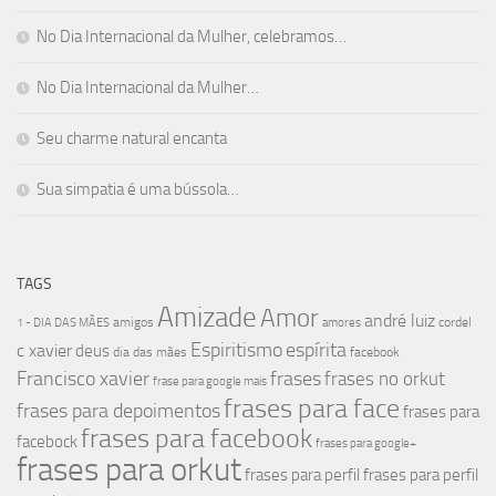
No Dia Internacional da Mulher, celebramos…
No Dia Internacional da Mulher…
Seu charme natural encanta
Sua simpatia é uma bússola…
TAGS
Amizade
Amor
andré luiz
amigos
cordel
1 - DIA DAS MÃES
amores
Espiritismo
espírita
c xavier
deus
dia das mães
facebook
Francisco xavier
frases
frases no orkut
frase para google mais
frases para face
frases para depoimentos
frases para
frases para facebook
facebock
frases para google+
frases para orkut
frases para perfil
frases para perfil