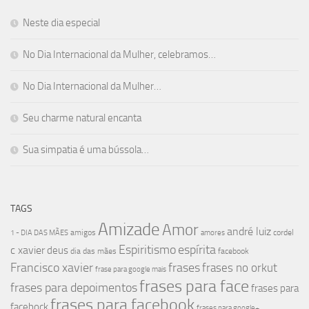
Neste dia especial
No Dia Internacional da Mulher, celebramos…
No Dia Internacional da Mulher…
Seu charme natural encanta
Sua simpatia é uma bússola…
TAGS
Amizade
Amor
andré luiz
amigos
cordel
1 - DIA DAS MÃES
amores
Espiritismo
espírita
c xavier
deus
dia das mães
facebook
Francisco xavier
frases
frases no orkut
frase para google mais
frases para face
frases para depoimentos
frases para
frases para facebook
facebock
frases para google+