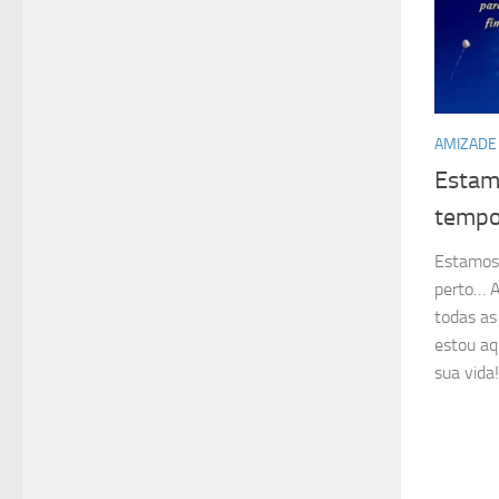
AMIZADE
Estam
tempo
Estamos
perto… A
todas as
estou aq
sua vida!