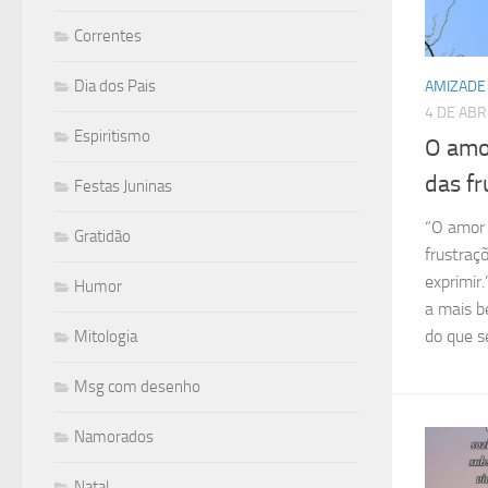
Correntes
Dia dos Pais
AMIZADE
4 DE ABR
Espiritismo
O amor
das fr
Festas Juninas
“O amor 
Gratidão
frustraç
exprimir
Humor
a mais b
do que se
Mitologia
Msg com desenho
Namorados
Natal