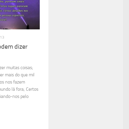
013
odem dizer
zer muitas coisas;
er mais do que mil
os nos fazem
undo lá fora; Certos
uiando-nos pelo