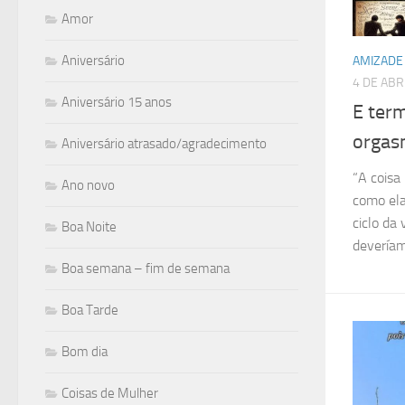
Amor
Aniversário
AMIZADE
4 DE ABR
Aniversário 15 anos
E ter
orgas
Aniversário atrasado/agradecimento
“A coisa
Ano novo
como ela
ciclo da 
Boa Noite
deveríamo
Boa semana – fim de semana
Boa Tarde
Bom dia
Coisas de Mulher