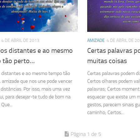
4 DE ABRIL DE 2013
AMIZADE
4 DE ABRIL DE 2
os distantes e ao mesmo
Certas palavras p
 tão perto…
muitas coisas
 distantes e ao mesmo tempo tão
Certas palavras podem di
 amizade que nos une pode vencer
Certos olhares podem val
 distâncias. Por isso, mais uma vez
palavras; Certos moment
ui, para desejar-te tudo de bom na
esquecer que existe um m
 Que...
gestos, parecem sinais g
caminho; Certos...
Página 1 de 5