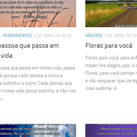
/
PENSAMENTOS
4 DE ABRIL DE 2013
AMIZADE
4 DE ABRIL DE 2
pessoa que passa em
Flores para você
 vida
Flores para você, para enf
trazer-lhe alegria, paz, a
ssoa que passa em nossa vida, passa
Flores, para você pensar 
 é porque cada pessoa é única e
e não esquecer que carre
substitui a outra. Cada pessoa que
mais sublime: A...
 nossa vida passa sozinha, e não nos
...