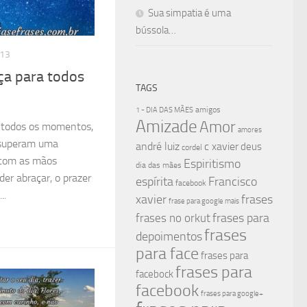
Sua simpatia é uma
bússola…
013
ça para todos
TAGS
amigos
1 - DIA DAS MÃES
Amizade
Amor
 todos os momentos,
amores
e superam uma
andré luiz
c xavier
deus
cordel
 com as mãos
Espiritismo
dia das mães
er abraçar, o prazer
espírita
Francisco
facebook
..
xavier
frases
frase para google mais
frases para
frases no orkut
frases
depoimentos
para face
frases para
frases para
facebock
facebook
frases para google+