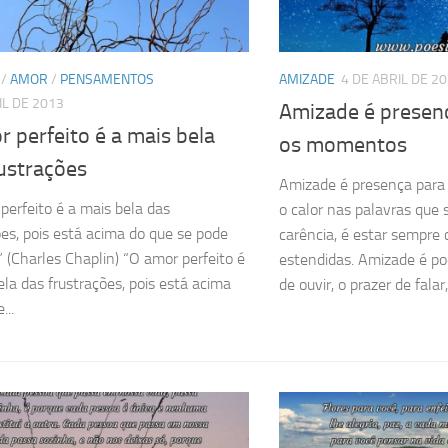
/
AMOR
/
PENSAMENTOS
AMIZADE
4 DE ABRIL DE 2
IL DE 2013
Amizade é presen
 perfeito é a mais bela
os momentos
ustrações
Amizade é presença para
perfeito é a mais bela das
o calor nas palavras qu
ões, pois está acima do que se pode
carência, é estar sempre
.” (Charles Chaplin) “O amor perfeito é
estendidas. Amizade é pod
ela das frustrações, pois está acima
de ouvir, o prazer de falar,.
...