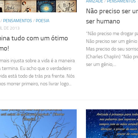
AMIZADE
/
PENSAMENTOS
Não preciso ser u
ser humano
/
PENSAMENTOS
/
POESIA
IL DE 2013
“Não preciso me drogar p
mina tudo com um ótimo
Não preciso ser um gênio
mo!
Mas preciso do seu sorriso 
(Charles Chaplin) “Não pr
 mais injusta sobre a vida é a maneira
ser um gênio;...
 termina. Eu acho que o verdadeiro
vida está todo de trás pra frente. Nós
s morrer primeiro, nos livrar logo...