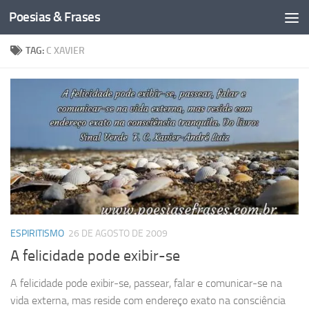
Poesias & Frases
Skip to content
TAG:
C XAVIER
ESPIRITISMO
26 DE AGOSTO DE 2009
A felicidade pode exibir-se
A felicidade pode exibir-se, passear, falar e comunicar-se na
vida externa, mas reside com endereço exato na consciência