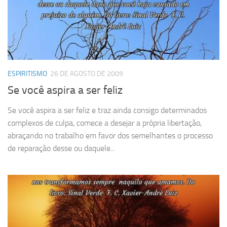
ESPIRITISMO
26 DE AGOSTO DE 2009
Se você aspira a ser feliz
Se você aspira a ser feliz e traz ainda consigo determinados
complexos de culpa, comece a desejar a própria libertação,
abraçando no trabalho em favor dos semelhantes o processo
de reparação desse ou daquele...