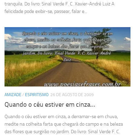
tranquila. Do livro: Sinal Verde F. C. Xavier-André Luiz A
felicidade pode exibir-se, passear, falar e...
AMIZADE
/
ESPIRITISMO
26 DE AGOSTO DE 2009
Quando o céu estiver em cinza…
Quando o céu estiver em cinza, a derramar-se em chuva,
medite na colheita farta que chegará do campo e na beleza
das flores que surgirão no jardim. Do livro: Sinal Verde F. C.