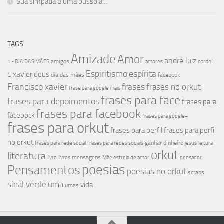
Sua simpatia é uma bússola…
TAGS
Amizade
Amor
andré luiz
amigos
cordel
1 - DIA DAS MÃES
amores
Espiritismo
espírita
c xavier
deus
dia das mães
facebook
Francisco xavier
frases
frases no orkut
frase para google mais
frases para face
frases para depoimentos
frases para
frases para facebook
facebock
frases para google+
frases para orkut
frases para perfil
frases para perfil
no orkut
ganhar dinheiro
frases para rede social
frases para redes sociais
jesus
leitura
orkut
literatura
mensagens
livro
livros
Mãe estrela de amor
pensador
poesias
Pensamentos
poesias no orkut
scraps
sinal verde
uma
vida
umas