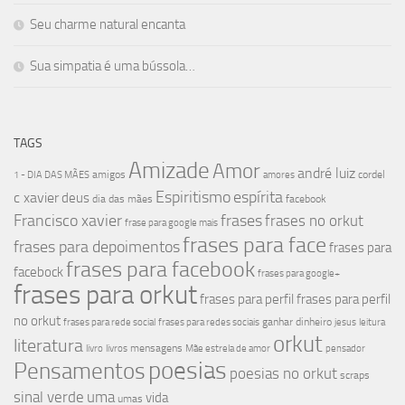
Seu charme natural encanta
Sua simpatia é uma bússola…
TAGS
Amizade
Amor
andré luiz
amigos
cordel
1 - DIA DAS MÃES
amores
Espiritismo
espírita
c xavier
deus
dia das mães
facebook
Francisco xavier
frases
frases no orkut
frase para google mais
frases para face
frases para depoimentos
frases para
frases para facebook
facebock
frases para google+
frases para orkut
frases para perfil
frases para perfil
no orkut
ganhar dinheiro
frases para rede social
frases para redes sociais
jesus
leitura
orkut
literatura
mensagens
livro
livros
Mãe estrela de amor
pensador
poesias
Pensamentos
poesias no orkut
scraps
sinal verde
uma
vida
umas