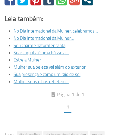
Leia também:
No Dia Internacional da Mulher, celebramos…
No Dia Internacional da Mulher…
Seu charme natural encanta
Sua simpatia é uma bússola…
Estrela Mulher
Mulher sua beleza vai além do exterior
Sua presença é como um raio de sol
Mulher seus olhos refletem…
Página 1 de 1
1
Tags:
dia da mulher
dia internacional da mulher
mulher