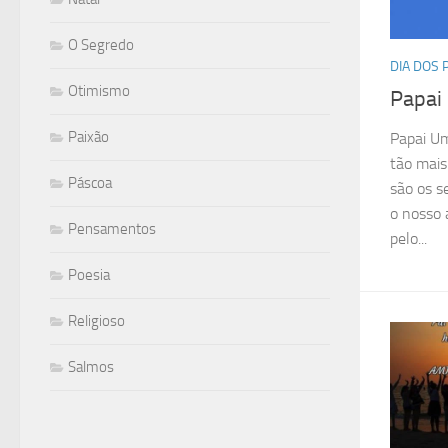
O Segredo
DIA DOS 
Otimismo
Papai
Paixão
Papai Um
tão mais
Páscoa
são os s
o nosso 
Pensamentos
pelo...
Poesia
Religioso
Salmos