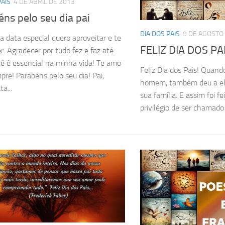
PAIS
4 DE ABRIL DE 2013
ns pelo seu dia pai
DIA DOS PAIS
9 DE AGOSTO
sa data especial quero aproveitar e te
FELIZ DIA DOS P
r. Agradecer por tudo fez e faz até
cê é essencial na minha vida! Te amo
Feliz Dia dos Pais! Quand
pre! Parabéns pelo seu dia! Pai,
homem, também deu a ele
a...
sua família. E assim foi fe
privilégio de ser chamado d