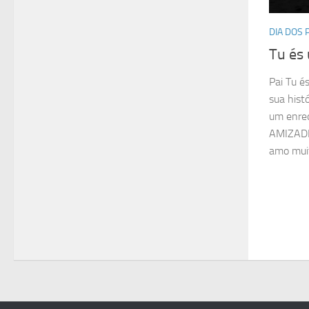
DIA DOS 
Tu és
Pai Tu é
sua histó
um enred
AMIZADE
amo muito