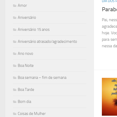
DIA DOS 
Amor
Parabé
Aniversário
Pai, nes
agradece
Aniversário 15 anos
hoje. Vo
para sem
Aniversário atrasado/agradecimento
nessa dat
Ano novo
Boa Noite
Boa semana – fim de semana
Boa Tarde
Bom dia
Coisas de Mulher