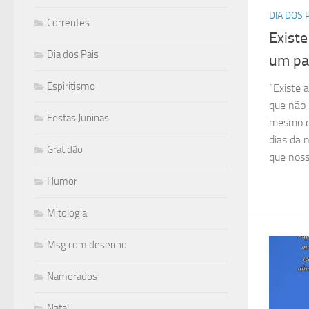
DIA DOS 
Correntes
Existe
Dia dos Pais
um pa
Espiritismo
“Existe 
que não 
Festas Juninas
mesmo qu
dias da 
Gratidão
que nosso
Humor
Mitologia
Msg com desenho
Namorados
Natal