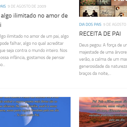
PAIS
9 DE AGOSTO DE 2009
 algo ilimitado no amor de
i
DIA DOS PAIS
9 DE AGOSTO
RECEITA DE PAI
algo ilimitado no amor de um pai, algo
pode falhar, algo no qual acreditar
Deus pegou: A força de 
e seja contra o mundo inteiro. Nos
majestade de uma árvore,
nossa infância, gostamos de pensar
verão, a calma de um mar 
...
generosidade da natureza
braços da noite,...