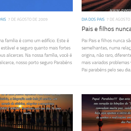
PAIS
7 DE AGOSTO DE 2009
DIA DOS PAIS
7 DE AGOSTO
Pais e filhos nunc
a família é como um edifício. Este é
Pai Pais e filhos nunca s
 estável e seguro quanto mais fortes
semelhantes, numa relaçã
eus alicerces. Na nossa família, você é
origina, não raro, diferen
alicerce, nosso porto seguro Parabéns
mais variados problemas
Pai parabéns pelo seu dia. 