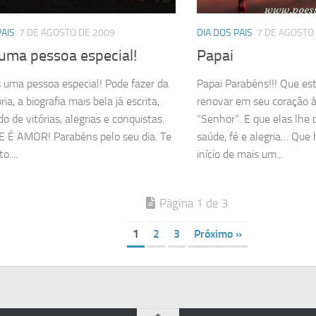
PAIS
7 DE AGOSTO DE 2009
DIA DOS PAIS
7 DE AGOSTO
 uma pessoa especial!
Papai
s uma pessoa especial! Pode fazer da
Papai Parabéns!!! Que es
ria, a biografia mais bela já escrita,
renovar em seu coração 
o de vitórias, alegrias e conquistas.
“Senhor”. E que elas lhe
 É AMOR! Parabéns pelo seu dia. Te
saúde, fé e alegria… Que 
....
início de mais um...
Página 1 de 3
1
2
3
Próximo »