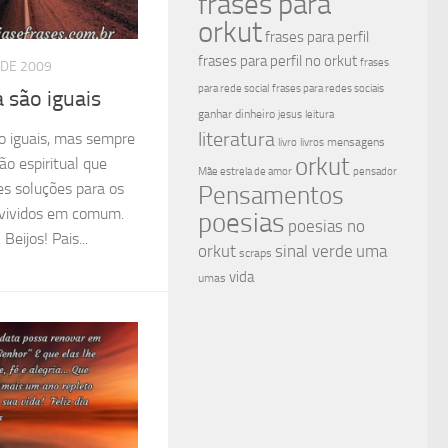
frases para
orkut
frases para perfil
frases para perfil no orkut
frases
 DE 2009
para rede social
frases para redes sociais
a são iguais
ganhar dinheiro
jesus
leitura
literatura
ão iguais, mas sempre
mensagens
livro
livros
orkut
o espiritual que
Mãe estrela de amor
pensador
tes soluções para os
Pensamentos
 vividos em comum.
poesias
poesias no
Beijos! Pais...
sinal verde
uma
orkut
scraps
vida
umas