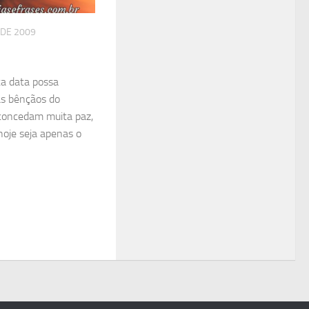
 DE 2009
ta data possa
às bênçãos do
 concedam muita paz,
hoje seja apenas o