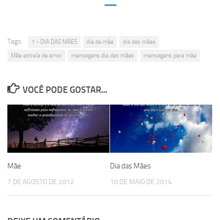
Tags:
1 - DIA DAS MÃES
dia da mãe
dia das mães
Mãe estrela de amor
mensagens dia das mães
mensagens para mãe
VOCÊ PODE GOSTAR...
Mãe
Dia das Mães
7 DE AGOSTO DE 2012
10 DE MAIO DE 2014