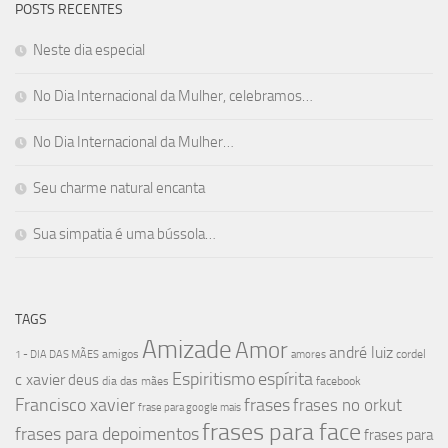
POSTS RECENTES
Neste dia especial
No Dia Internacional da Mulher, celebramos…
No Dia Internacional da Mulher…
Seu charme natural encanta
Sua simpatia é uma bússola…
TAGS
Amizade
Amor
andré luiz
amigos
cordel
1 - DIA DAS MÃES
amores
Espiritismo
espírita
c xavier
deus
dia das mães
facebook
Francisco xavier
frases
frases no orkut
frase para google mais
frases para face
frases para depoimentos
frases para