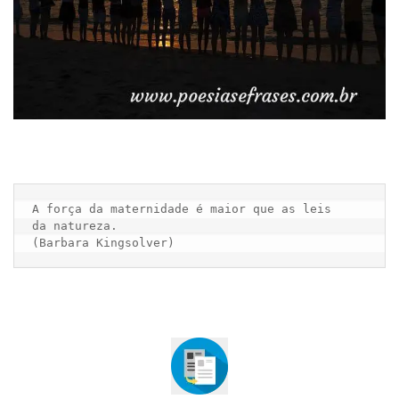
A força da maternidade é maior que as leis

da natureza. 

(Barbara Kingsolver)      