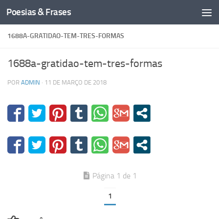
Poesias & Frases
Skip to content
1688A-GRATIDAO-TEM-TRES-FORMAS
1688a-gratidao-tem-tres-formas
POR
ADMIN
·
11 DE MARÇO DE 2018
Página 1 de 1
1