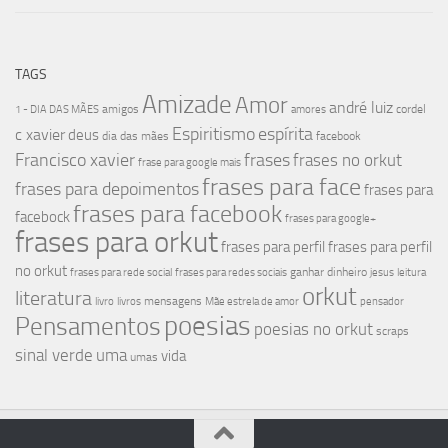
TAGS
Amizade
Amor
andré luiz
amigos
cordel
1 - DIA DAS MÃES
amores
Espiritismo
espírita
c xavier
deus
dia das mães
facebook
Francisco xavier
frases
frases no orkut
frase para google mais
frases para face
frases para depoimentos
frases para
frases para facebook
facebock
frases para google+
frases para orkut
frases para perfil
frases para perfil
no orkut
ganhar dinheiro
frases para rede social
frases para redes sociais
jesus
leitura
orkut
literatura
mensagens
livro
livros
Mãe estrela de amor
pensador
poesias
Pensamentos
poesias no orkut
scraps
sinal verde
uma
vida
umas