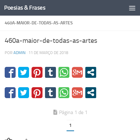
Poesias & Frases
Skip to content
460A-MAIOR-DE-TODAS-AS-ARTES
460a-maior-de-todas-as-artes
POR
ADMIN
·
11 DE MARÇO DE 2018
Página 1 de 1
1