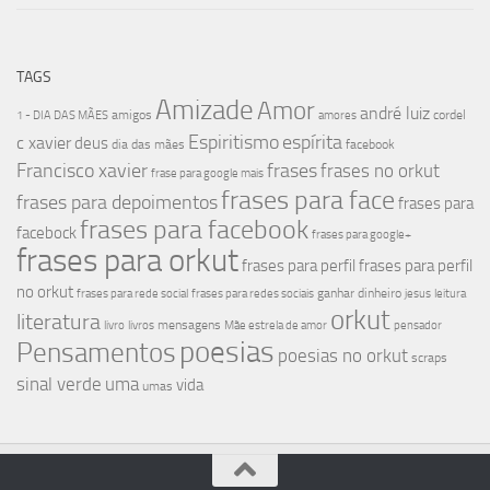
TAGS
Amizade
Amor
andré luiz
amigos
cordel
1 - DIA DAS MÃES
amores
Espiritismo
espírita
c xavier
deus
dia das mães
facebook
Francisco xavier
frases
frases no orkut
frase para google mais
frases para face
frases para depoimentos
frases para
frases para facebook
facebock
frases para google+
frases para orkut
frases para perfil
frases para perfil
no orkut
ganhar dinheiro
frases para rede social
frases para redes sociais
jesus
leitura
orkut
literatura
mensagens
livro
livros
Mãe estrela de amor
pensador
poesias
Pensamentos
poesias no orkut
scraps
sinal verde
uma
vida
umas