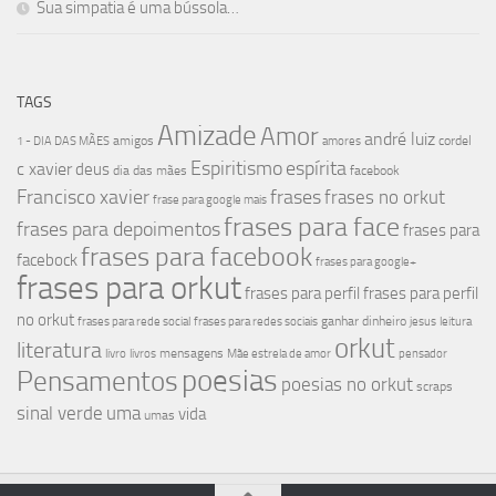
Sua simpatia é uma bússola…
TAGS
Amizade
Amor
andré luiz
amigos
cordel
1 - DIA DAS MÃES
amores
Espiritismo
espírita
c xavier
deus
dia das mães
facebook
Francisco xavier
frases
frases no orkut
frase para google mais
frases para face
frases para depoimentos
frases para
frases para facebook
facebock
frases para google+
frases para orkut
frases para perfil
frases para perfil
no orkut
ganhar dinheiro
frases para rede social
frases para redes sociais
jesus
leitura
orkut
literatura
mensagens
livro
livros
Mãe estrela de amor
pensador
poesias
Pensamentos
poesias no orkut
scraps
sinal verde
uma
vida
umas