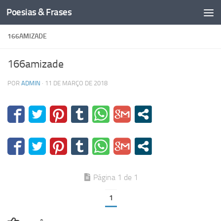
Poesias & Frases
Skip to content
166AMIZADE
166amizade
POR
ADMIN
·
11 DE MARÇO DE 2018
Página 1 de 1
1