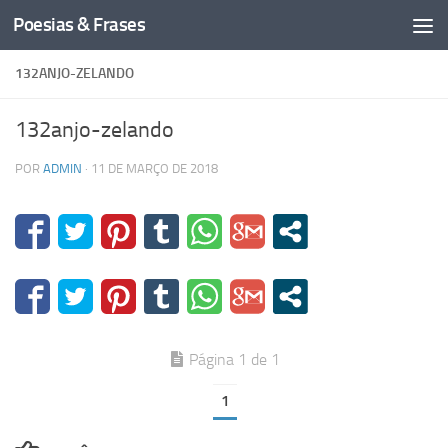
Poesias & Frases
Skip to content
132ANJO-ZELANDO
132anjo-zelando
POR
ADMIN
·
11 DE MARÇO DE 2018
Página 1 de 1
1