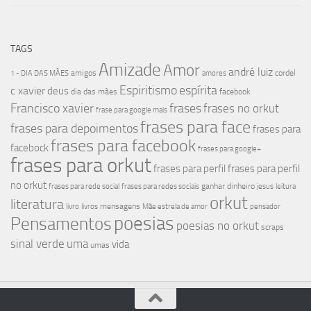
TAGS
Amizade
Amor
andré luiz
amigos
cordel
1 - DIA DAS MÃES
amores
Espiritismo
espírita
c xavier
deus
dia das mães
facebook
Francisco xavier
frases
frases no orkut
frase para google mais
frases para face
frases para depoimentos
frases para
frases para facebook
facebock
frases para google+
frases para orkut
frases para perfil
frases para perfil
no orkut
ganhar dinheiro
frases para rede social
frases para redes sociais
jesus
leitura
orkut
literatura
mensagens
livro
livros
Mãe estrela de amor
pensador
poesias
Pensamentos
poesias no orkut
scraps
sinal verde
uma
vida
umas