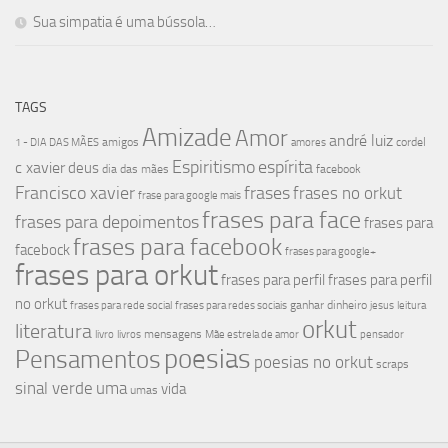
Sua simpatia é uma bússola…
TAGS
Amizade
Amor
andré luiz
amigos
cordel
1 - DIA DAS MÃES
amores
Espiritismo
espírita
c xavier
deus
dia das mães
facebook
Francisco xavier
frases
frases no orkut
frase para google mais
frases para face
frases para depoimentos
frases para
frases para facebook
facebock
frases para google+
frases para orkut
frases para perfil
frases para perfil
no orkut
ganhar dinheiro
frases para rede social
frases para redes sociais
jesus
leitura
orkut
literatura
mensagens
livro
livros
Mãe estrela de amor
pensador
poesias
Pensamentos
poesias no orkut
scraps
sinal verde
uma
vida
umas