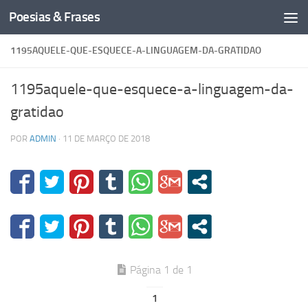
Poesias & Frases
Skip to content
1195AQUELE-QUE-ESQUECE-A-LINGUAGEM-DA-GRATIDAO
1195aquele-que-esquece-a-linguagem-da-
gratidao
POR
ADMIN
·
11 DE MARÇO DE 2018
Página 1 de 1
1