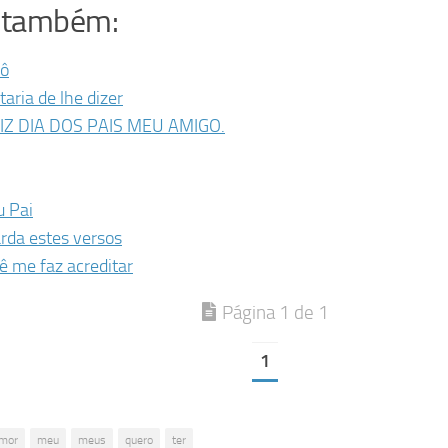
a também:
ô
taria de lhe dizer
IZ DIA DOS PAIS MEU AMIGO.
 Pai
rda estes versos
ê me faz acreditar
Página 1 de 1
1
mor
meu
meus
quero
ter