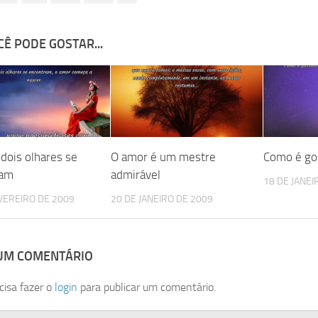
Ê PODE GOSTAR...
dois olhares se
O amor é um mestre
Como é go
ram
admirável
18 DE JANEI
VEREIRO DE 2009
20 DE JANEIRO DE 2009
 UM COMENTÁRIO
cisa fazer o
login
para publicar um comentário.