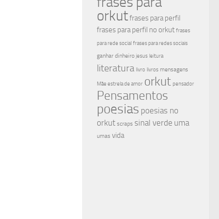
frases para
orkut
frases para perfil
frases para perfil no orkut
frases
para rede social
frases para redes sociais
ganhar dinheiro
jesus
leitura
literatura
mensagens
livro
livros
orkut
Mãe estrela de amor
pensador
Pensamentos
poesias
poesias no
sinal verde
uma
orkut
scraps
vida
umas