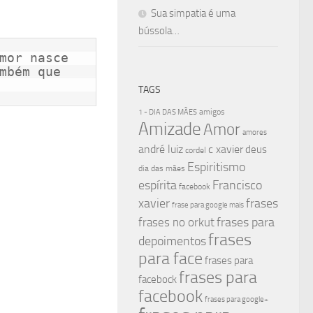
Sua simpatia é uma
bússola…
mor nasce

mbém que

TAGS
amigos
1 - DIA DAS MÃES
Amizade
Amor
amores
andré luiz
c xavier
deus
cordel
Espiritismo
dia das mães
espírita
Francisco
facebook
xavier
frases
frase para google mais
frases para
frases no orkut
frases
depoimentos
para face
frases para
frases para
facebock
facebook
frases para google+