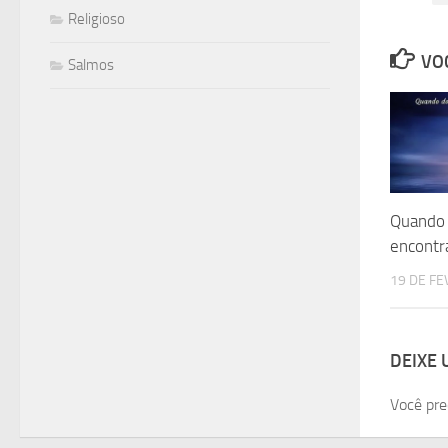
Religioso
VOC
Salmos
Quando 
encont
19 DE FE
DEIXE
Você pre