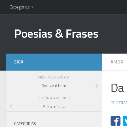
Categorias
Skip to content
Poesias & Frases
SIGA:
AMOR
PRÓXIMO HISTÓRIA
Da 
Sonhar é bom
HISTÓRIA ANTERIOR
POR
FRA
Até a música
CATEGORIAS