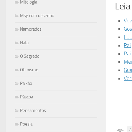
Mitologia
Lei
Msg com desenho
Vov
Gos
Namorados
FEL
Natal
Pai
Pai
O Segredo
Meu
Gua
Otimismo
Voc
Paixão
Páscoa
Pensamentos
Poesia
Tags:
A