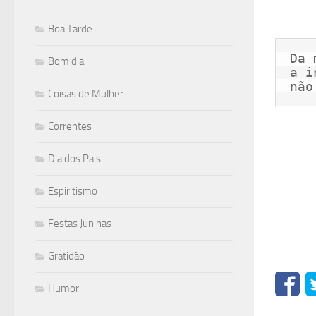
Boa Tarde
Da 
Bom dia
a i
não
Coisas de Mulher
Correntes
Dia dos Pais
Espiritismo
Festas Juninas
Gratidão
Humor