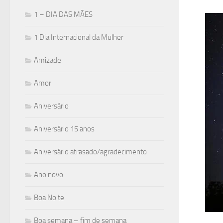
1 – DIA DAS MÃES
1 Dia Internacional da Mulher
Amizade
Amor
Aniversário
Aniversário 15 anos
Aniversário atrasado/agradecimento
Ano novo
Boa Noite
Boa semana – fim de semana