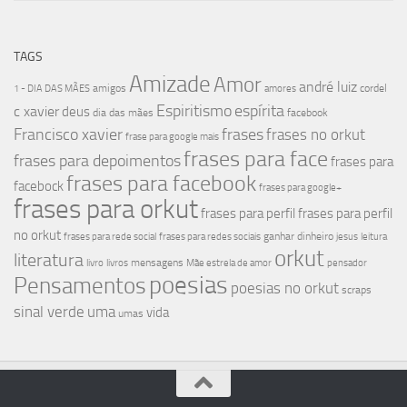
TAGS
Amizade
Amor
andré luiz
amigos
cordel
1 - DIA DAS MÃES
amores
Espiritismo
espírita
c xavier
deus
dia das mães
facebook
Francisco xavier
frases
frases no orkut
frase para google mais
frases para face
frases para depoimentos
frases para
frases para facebook
facebock
frases para google+
frases para orkut
frases para perfil
frases para perfil
no orkut
ganhar dinheiro
frases para rede social
frases para redes sociais
jesus
leitura
orkut
literatura
mensagens
livro
livros
Mãe estrela de amor
pensador
poesias
Pensamentos
poesias no orkut
scraps
sinal verde
uma
vida
umas