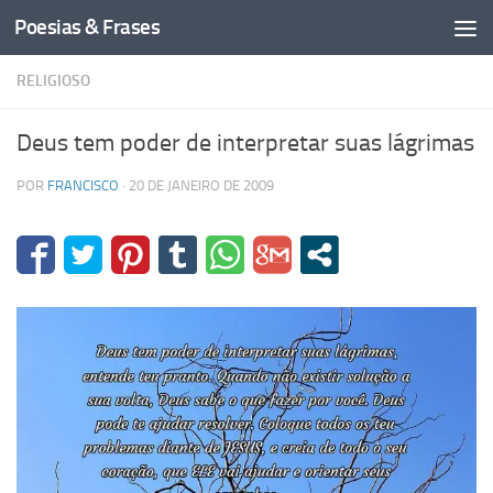
Poesias & Frases
Skip to content
RELIGIOSO
Deus tem poder de interpretar suas lágrimas
POR
FRANCISCO
·
20 DE JANEIRO DE 2009