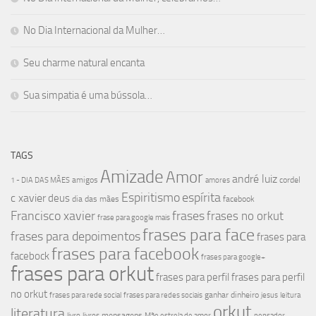
No Dia Internacional da Mulher…
Seu charme natural encanta
Sua simpatia é uma bússola…
TAGS
Amizade
Amor
andré luiz
amigos
cordel
1 - DIA DAS MÃES
amores
Espiritismo
espírita
c xavier
deus
dia das mães
facebook
Francisco xavier
frases
frases no orkut
frase para google mais
frases para face
frases para depoimentos
frases para
frases para facebook
facebock
frases para google+
frases para orkut
frases para perfil
frases para perfil
no orkut
ganhar dinheiro
frases para rede social
frases para redes sociais
jesus
leitura
orkut
literatura
mensagens
livro
livros
Mãe estrela de amor
pensador