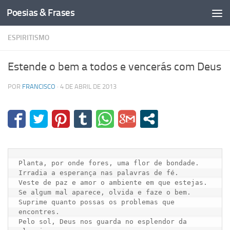
Poesias & Frases
Skip to content
ESPIRITISMO
Estende o bem a todos e vencerás com Deus
POR
FRANCISCO
·
4 DE ABRIL DE 2013
Planta, por onde fores, uma flor de bondade.

Irradia a esperança nas palavras de fé.

Veste de paz e amor o ambiente em que estejas.

Se algum mal aparece, olvida e faze o bem.

Suprime quanto possas os problemas que 
encontres.

Pelo sol, Deus nos guarda no esplendor da 