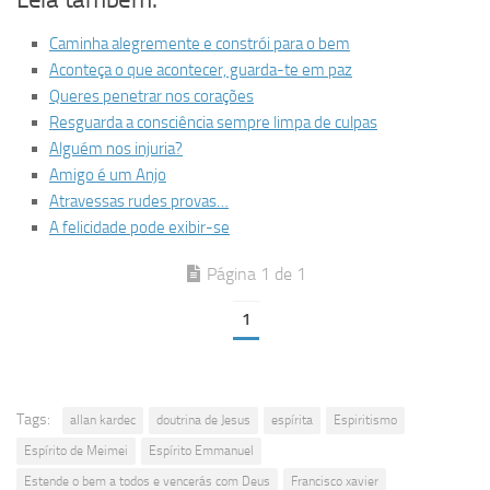
Caminha alegremente e constrói para o bem
Aconteça o que acontecer, guarda-te em paz
Queres penetrar nos corações
Resguarda a consciência sempre limpa de culpas
Alguém nos injuria?
Amigo é um Anjo
Atravessas rudes provas…
A felicidade pode exibir-se
Página 1 de 1
1
Tags:
allan kardec
doutrina de Jesus
espírita
Espiritismo
Espírito de Meimei
Espírito Emmanuel
Estende o bem a todos e vencerás com Deus
Francisco xavier