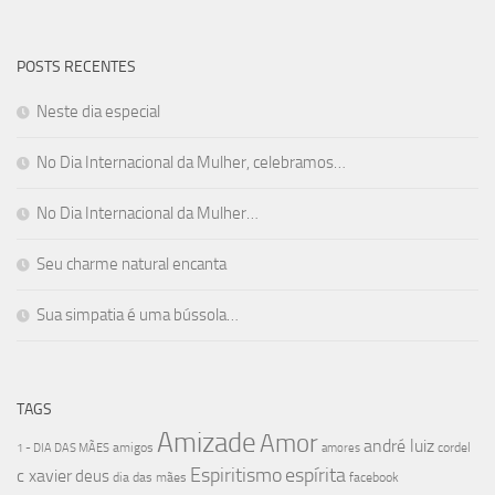
POSTS RECENTES
Neste dia especial
No Dia Internacional da Mulher, celebramos…
No Dia Internacional da Mulher…
Seu charme natural encanta
Sua simpatia é uma bússola…
TAGS
Amizade
Amor
andré luiz
amigos
cordel
1 - DIA DAS MÃES
amores
Espiritismo
espírita
c xavier
deus
dia das mães
facebook