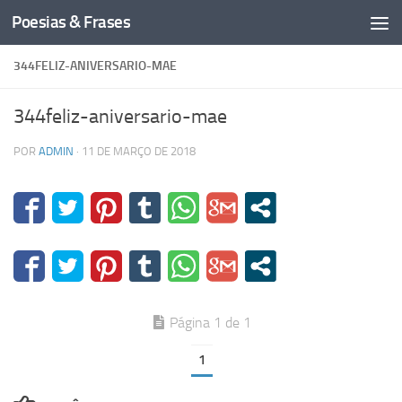
Poesias & Frases
Skip to content
344FELIZ-ANIVERSARIO-MAE
344feliz-aniversario-mae
POR
ADMIN
·
11 DE MARÇO DE 2018
Página 1 de 1
1