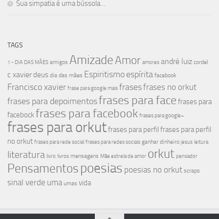
Sua simpatia é uma bússola…
TAGS
Amizade
Amor
andré luiz
amigos
cordel
1 - DIA DAS MÃES
amores
Espiritismo
espírita
c xavier
deus
dia das mães
facebook
Francisco xavier
frases
frases no orkut
frase para google mais
frases para face
frases para depoimentos
frases para
frases para facebook
facebock
frases para google+
frases para orkut
frases para perfil
frases para perfil
no orkut
ganhar dinheiro
frases para rede social
frases para redes sociais
jesus
leitura
orkut
literatura
mensagens
livro
livros
Mãe estrela de amor
pensador
poesias
Pensamentos
poesias no orkut
scraps
sinal verde
uma
vida
umas