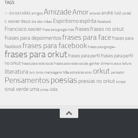
TAGS
Amizade
Amor
andré luiz
amigos
cordel
1 - DIA DAS MÃES
amores
Espiritismo
espírita
c xavier
deus
dia das mães
facebook
Francisco xavier
frases
frases no orkut
frase para google mais
frases para face
frases para depoimentos
frases para
frases para facebook
facebock
frases para google+
frases para orkut
frases para perfil
frases para perfil
no orkut
ganhar dinheiro
frases para rede social
frases para redes sociais
jesus
leitura
orkut
literatura
mensagens
livro
livros
Mãe estrela de amor
pensador
poesias
Pensamentos
poesias no orkut
scraps
sinal verde
uma
vida
umas