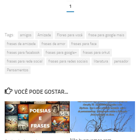
1
Tags:
amigos
Amizade
Flores para você
frase para google mais
frases de amizade
frases de amor
frases para face
frases para facebook
frases para google+
frases para orkut
frases para rede social
frases para redes sociais
literatura
pensador
Pensamentos
VOCÊ PODE GOSTAR...