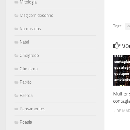
Mitologia
Msg com desenho
Tags:
d
Namorados
Natal
VOC
O Segredo
Otimismo
Paixão
Mulher 
Páscoa
contagi
Pensamentos
2 DE MA
Poesia