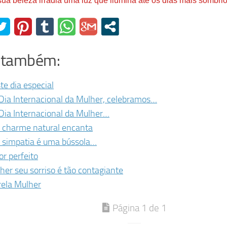
s
ua beleza irradia uma luz que ilumina até os dias mais sombri
a também:
te dia especial
Dia Internacional da Mulher, celebramos…
Dia Internacional da Mulher…
 charme natural encanta
 simpatia é uma bússola…
r perfeito
her seu sorriso é tão contagiante
rela Mulher
Página 1 de 1