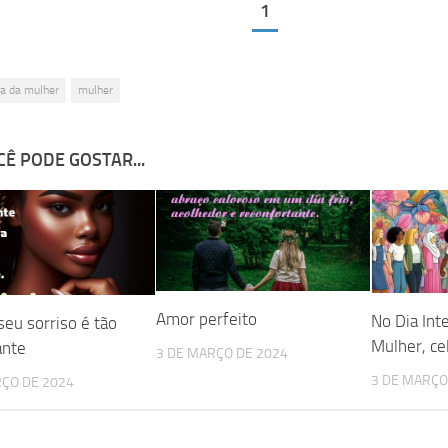
1
ia da mulher
mulher
Ê PODE GOSTAR...
Amor perfeito
No Dia Int
seu sorriso é tão
Mulher, c
ante
3 DE MARÇO DE 2024
3 DE MARÇO
RÇO DE 2024