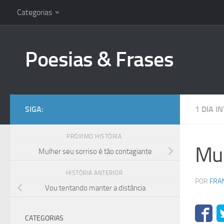
Categorias
Skip to content
Poesias & Frases
SIGA:
1 DIA 
PRÓXIMO HISTÓRIA
Mul
Mulher seu sorriso é tão contagiante
HISTÓRIA ANTERIOR
POR
FRA
Vou tentando manter a distância
CATEGORIAS