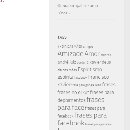
os
.
Sua simpatia é uma
bússola…
TAGS
amigos
1 - DIA DAS MÃES
Amizade
Amor
amores
andré luiz
c xavier
deus
cordel
Espiritismo
dia das mães
espírita
Francisco
facebook
xavier
frases
frase para google mais
frases para
frases no orkut
frases
depoimentos
para face
frases para
frases para
facebock
facebook
frases para google+