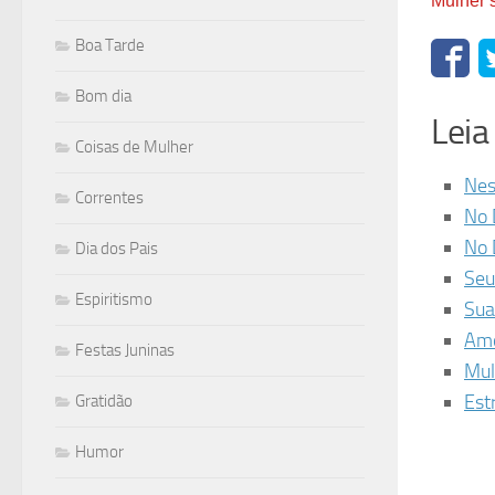
Mulher 
Boa Tarde
Bom dia
Lei
Coisas de Mulher
Nes
Correntes
No 
No 
Dia dos Pais
Seu
Espiritismo
Sua
Amo
Festas Juninas
Mul
Est
Gratidão
Humor