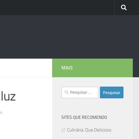
MAIS
Pesquisar
luz
por:
24
SITES QUE RECOMENDO
Culinária: Que Delicioso