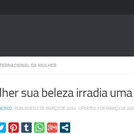
INTERNACIONAL DA MULHER
her sua beleza irradia uma 
NCISCO
· PUBLISHED
2 DE MARÇO DE 2024
· UPDATED
3 DE MARÇO DE 20