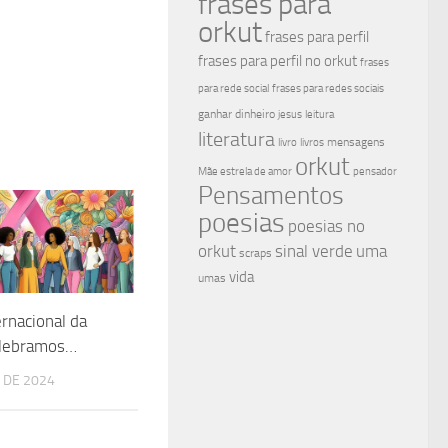
frases para
orkut
frases para perfil
frases para perfil no orkut
frases
para rede social
frases para redes sociais
ganhar dinheiro
jesus
leitura
literatura
mensagens
livro
livros
orkut
Mãe estrela de amor
pensador
Pensamentos
poesias
poesias no
sinal verde
uma
orkut
scraps
vida
umas
ernacional da
elebramos…
 DE 2024