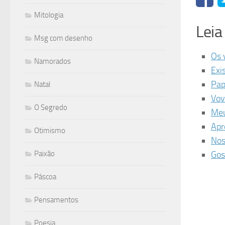
Mitologia
Lei
Msg com desenho
Os 
Namorados
Exi
Pap
Natal
Vov
O Segredo
Meu
Apr
Otimismo
Nos
Paixão
Gos
Páscoa
Pensamentos
Poesia