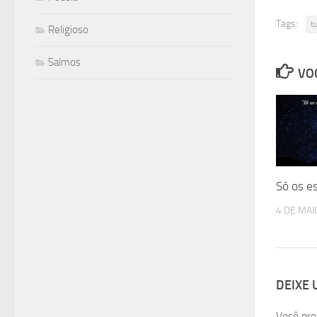
Tags:
t
Religioso
Salmos
VOC
Só os es
4 DE MAI
DEIXE
Você pre