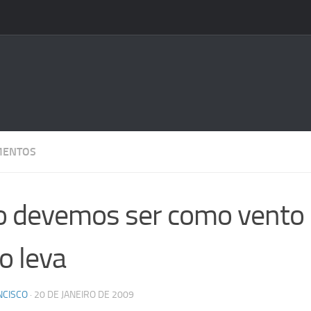
MENTOS
 devemos ser como vento
o leva
NCISCO
·
20 DE JANEIRO DE 2009