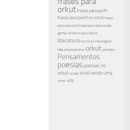
frases para
orkut
frases para perfil
frases para perfil no orkut
frases
para rede social
frases para redes sociais
ganhar dinheiro
jesus
leitura
literatura
mensagens
livro
livros
orkut
Mãe estrela de amor
pensador
Pensamentos
poesias
poesias no
sinal verde
uma
orkut
scraps
vida
umas