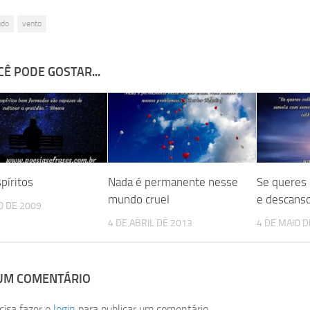
udo
vento
Ê PODE GOSTAR...
píritos
Nada é permanente nesse
Se queres 
mundo cruel
e descans
O DE 2009
4 DE ABRIL DE 2013
4 DE MAIO D
 UM COMENTÁRIO
cisa fazer o
login
para publicar um comentário.