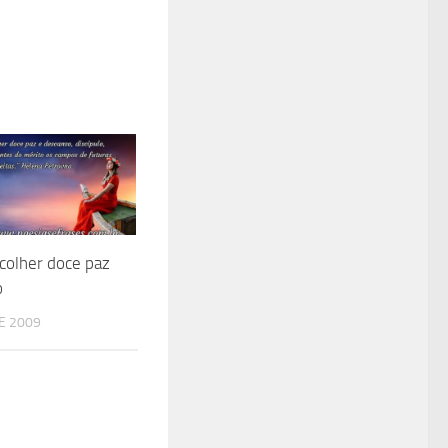
colher doce paz
o
E 2009