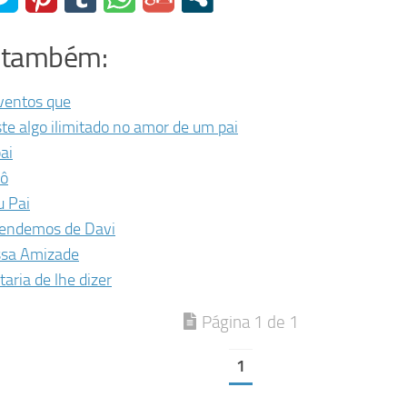
a também:
ventos que
ste algo ilimitado no amor de um pai
ai
ô
 Pai
endemos de Davi
sa Amizade
taria de lhe dizer
Página 1 de 1
1