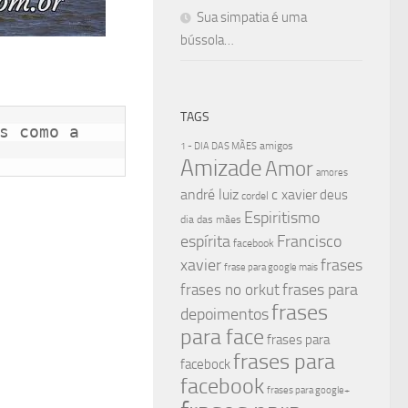
Sua simpatia é uma
bússola…
TAGS
s como a

amigos
1 - DIA DAS MÃES
Amizade
Amor
amores
andré luiz
c xavier
deus
cordel
Espiritismo
dia das mães
espírita
Francisco
facebook
xavier
frases
frase para google mais
frases para
frases no orkut
frases
depoimentos
para face
frases para
frases para
facebock
facebook
frases para google+