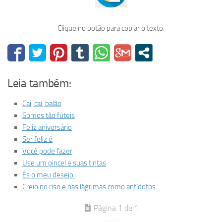
Clique no botão para copiar o texto.
Leia também:
Cai, cai, balão
Somos tão fúteis
Feliz aniversário
Ser feliz é
Você pode fazer
Use um pincel e suas tintas
És o meu desejo.
Creio no riso e nas lágrimas como antídotos
Página 1 de 1