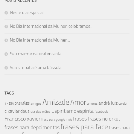
POSTS RECENTES
Neste dia especial
No Dia Internacional da Mulher, celebramos…
No Dia Internacional da Mulher…
Seu charme natural encanta
Sua simpatia é uma bússola…
TAGS
Amizade
Amor
andré luiz
amigos
cordel
1 - DIA DAS MÃES
amores
Espiritismo
espírita
c xavier
deus
dia das mães
facebook
Francisco xavier
frases
frases no orkut
frase para google mais
frases para face
frases para depoimentos
frases para