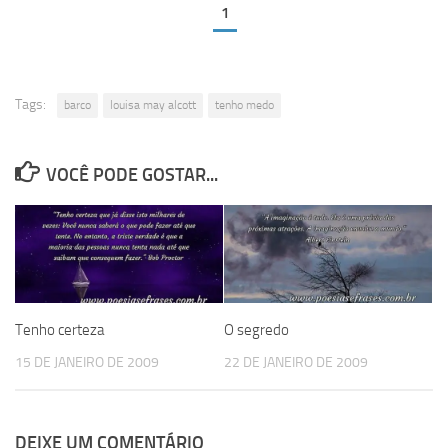
1
Tags:
barco
louisa may alcott
tenho medo
VOCÊ PODE GOSTAR...
Tenho certeza
O segredo
15 DE JANEIRO DE 2009
22 DE JANEIRO DE 2009
DEIXE UM COMENTÁRIO