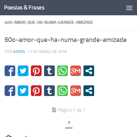
Poesias & Frases
Skip to content
60O-AMOR-QUE-HA-NUMA-GRANDE-AMIZADE
60o-amor-que-ha-numa-grande-amizade
POR
ADMIN
·
11 DE MARÇO DE 2018
Página 1 de 1
1