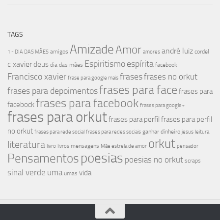
TAGS
Amizade
Amor
andré luiz
amigos
cordel
1 - DIA DAS MÃES
amores
Espiritismo
espírita
c xavier
deus
dia das mães
facebook
Francisco xavier
frases
frases no orkut
frase para google mais
frases para face
frases para depoimentos
frases para
frases para facebook
facebock
frases para google+
frases para orkut
frases para perfil
frases para perfil
no orkut
ganhar dinheiro
frases para rede social
frases para redes sociais
jesus
leitura
orkut
literatura
mensagens
livro
livros
Mãe estrela de amor
pensador
poesias
Pensamentos
poesias no orkut
scraps
sinal verde
uma
vida
umas