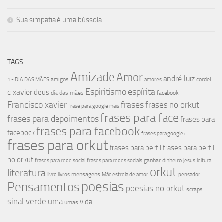
Sua simpatia é uma bússola…
TAGS
Amizade
Amor
andré luiz
amigos
cordel
1 - DIA DAS MÃES
amores
Espiritismo
espírita
c xavier
deus
dia das mães
facebook
Francisco xavier
frases
frases no orkut
frase para google mais
frases para face
frases para depoimentos
frases para
frases para facebook
facebock
frases para google+
frases para orkut
frases para perfil
frases para perfil
no orkut
ganhar dinheiro
frases para rede social
frases para redes sociais
jesus
leitura
orkut
literatura
mensagens
livro
livros
Mãe estrela de amor
pensador
poesias
Pensamentos
poesias no orkut
scraps
sinal verde
uma
vida
umas