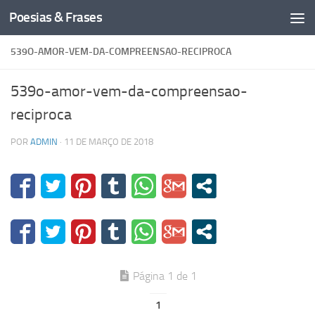
Poesias & Frases
Skip to content
539O-AMOR-VEM-DA-COMPREENSAO-RECIPROCA
539o-amor-vem-da-compreensao-
reciproca
POR
ADMIN
·
11 DE MARÇO DE 2018
Página 1 de 1
1