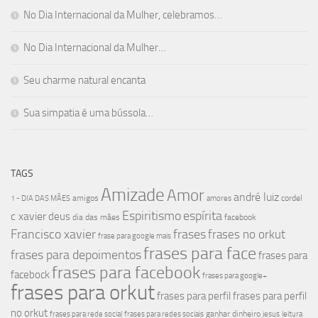
No Dia Internacional da Mulher, celebramos…
No Dia Internacional da Mulher…
Seu charme natural encanta
Sua simpatia é uma bússola…
TAGS
Amizade
Amor
andré luiz
amigos
cordel
1 - DIA DAS MÃES
amores
Espiritismo
espírita
c xavier
deus
dia das mães
facebook
Francisco xavier
frases
frases no orkut
frase para google mais
frases para face
frases para depoimentos
frases para
frases para facebook
facebock
frases para google+
frases para orkut
frases para perfil
frases para perfil
no orkut
ganhar dinheiro
frases para rede social
frases para redes sociais
jesus
leitura