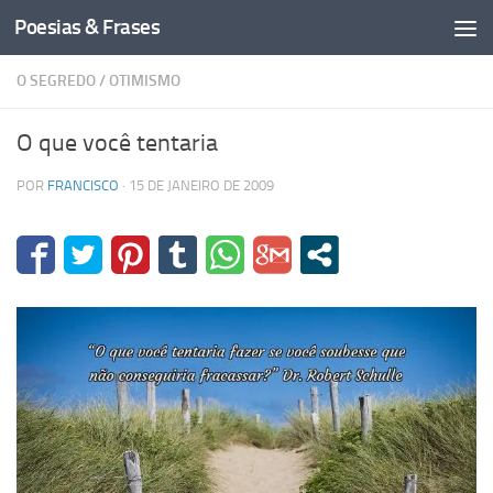
Poesias & Frases
Skip to content
O SEGREDO
/
OTIMISMO
O que você tentaria
POR
FRANCISCO
·
15 DE JANEIRO DE 2009