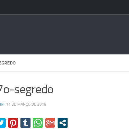
EGREDO
7o-segredo
IN
·
11 DE MARÇO DE 2018