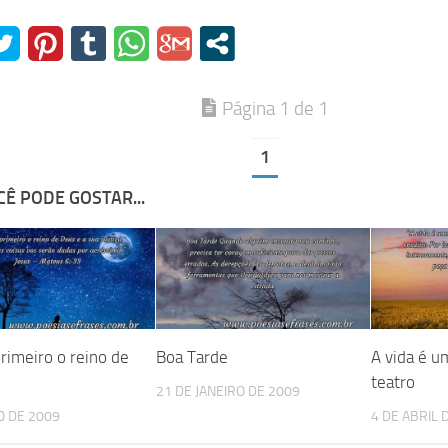
Página 1 de 1
1
Ê PODE GOSTAR...
rimeiro o reino de
Boa Tarde
A vida é u
teatro
21 DE JANEIRO DE 2009
O DE 2009
4 DE ABRIL 