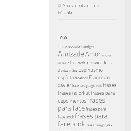
Sua simpatia é uma
bússola…
TAGS
amigos
1 - DIA DAS MÃES
Amizade
Amor
amores
andré luiz
c xavier
deus
cordel
Espiritismo
dia das mães
espírita
Francisco
facebook
xavier
frases
frase para google mais
frases para
frases no orkut
frases
depoimentos
para face
frases para
frases para
facebock
facebook
frases para google+