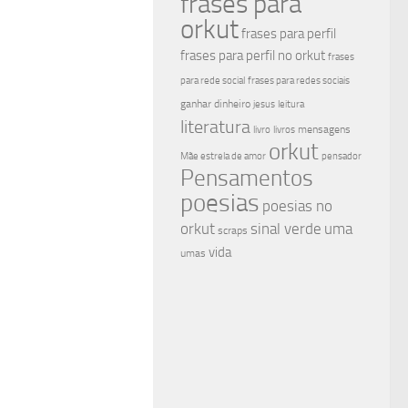
frases para
orkut
frases para perfil
frases para perfil no orkut
frases
para rede social
frases para redes sociais
ganhar dinheiro
jesus
leitura
literatura
mensagens
livro
livros
orkut
Mãe estrela de amor
pensador
Pensamentos
poesias
poesias no
sinal verde
uma
orkut
scraps
vida
umas