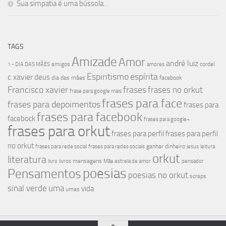
Sua simpatia é uma bússola…
TAGS
Amizade
Amor
andré luiz
amigos
cordel
1 - DIA DAS MÃES
amores
Espiritismo
espírita
c xavier
deus
dia das mães
facebook
Francisco xavier
frases
frases no orkut
frase para google mais
frases para face
frases para depoimentos
frases para
frases para facebook
facebock
frases para google+
frases para orkut
frases para perfil
frases para perfil
no orkut
ganhar dinheiro
frases para rede social
frases para redes sociais
jesus
leitura
orkut
literatura
mensagens
livro
livros
Mãe estrela de amor
pensador
poesias
Pensamentos
poesias no orkut
scraps
sinal verde
uma
vida
umas