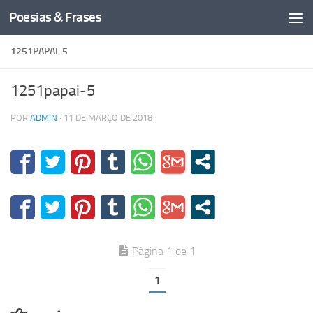
Poesias & Frases
Skip to content
1251PAPAI-5
1251papai-5
POR
ADMIN
·
11 DE MARÇO DE 2018
Página 1 de 1
1