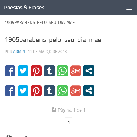
Poesias & Frases
Skip to content
1905PARABENS-PELO-SEU-DIA-MAE
1905parabens-pelo-seu-dia-mae
POR
ADMIN
·
11 DE MARÇO DE 2018
Página 1 de 1
1