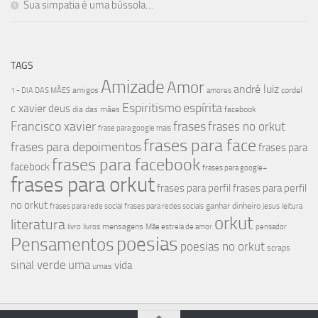
Sua simpatia é uma bússola…
TAGS
Amizade
Amor
andré luiz
amigos
cordel
1 - DIA DAS MÃES
amores
Espiritismo
espírita
c xavier
deus
dia das mães
facebook
Francisco xavier
frases
frases no orkut
frase para google mais
frases para face
frases para depoimentos
frases para
frases para facebook
facebock
frases para google+
frases para orkut
frases para perfil
frases para perfil
no orkut
ganhar dinheiro
frases para rede social
frases para redes sociais
jesus
leitura
orkut
literatura
mensagens
livro
livros
Mãe estrela de amor
pensador
poesias
Pensamentos
poesias no orkut
scraps
sinal verde
uma
vida
umas