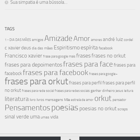
Sua simpatia é uma bússola…
TAGS
Amizade
Amor
andré luiz
amigos
cordel
1 - DIA DAS MÃES
amores
Espiritismo
espírita
c xavier
deus
dia das mães
facebook
Francisco xavier
frases
frases no orkut
frase para google mais
frases para face
frases para depoimentos
frases para
frases para facebook
facebock
frases para google+
frases para orkut
frases para perfil
frases para perfil
no orkut
ganhar dinheiro
frases para rede social
frases para redes sociais
jesus
leitura
orkut
literatura
mensagens
livro
livros
Mãe estrela de amor
pensador
poesias
Pensamentos
poesias no orkut
scraps
sinal verde
uma
vida
umas