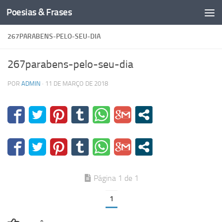
Poesias & Frases
Skip to content
267PARABENS-PELO-SEU-DIA
267parabens-pelo-seu-dia
POR
ADMIN
·
11 DE MARÇO DE 2018
Página 1 de 1
1