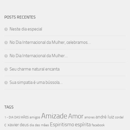
POSTS RECENTES
Neste dia especial
No Dia Internacional da Mulher, celebramos…
No Dia Internacional da Mulher…
Seu charme natural encanta
Sua simpatia é uma bússola…
TAGS
Amizade
Amor
andré luiz
amigos
cordel
1 - DIA DAS MÃES
amores
Espiritismo
espírita
c xavier
deus
dia das mães
facebook