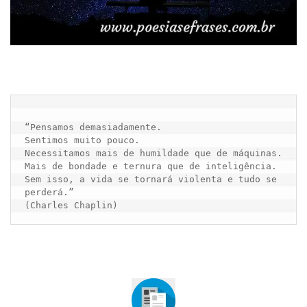
“Pensamos demasiadamente.

Sentimos muito pouco.

Necessitamos mais de humildade que de máquinas.

Mais de bondade e ternura que de inteligência.

Sem isso, a vida se tornará violenta e tudo se 
perderá.”
