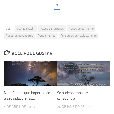
1
Tags:
charles chaplin
frases de famosos
frases de otimismo
frases de pensadores
Pensamentos
Pensamos demasiadamente
VOCÊ PODE GOSTAR...
Num filme o que importa não
Se pudéssemos ter
é a realidade, mas…
consciência
4 DE ABRIL DE 2013
20 DE JANEIRO DE 2009