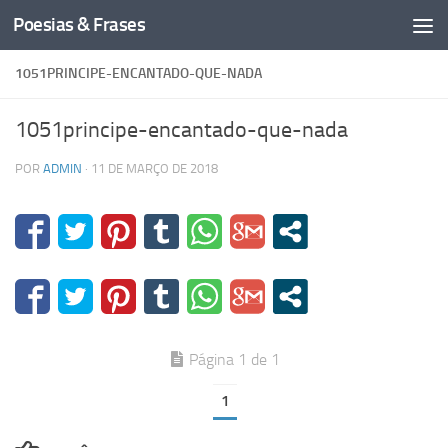
Poesias & Frases
Skip to content
1051PRINCIPE-ENCANTADO-QUE-NADA
1051principe-encantado-que-nada
POR
ADMIN
·
11 DE MARÇO DE 2018
Página 1 de 1
1