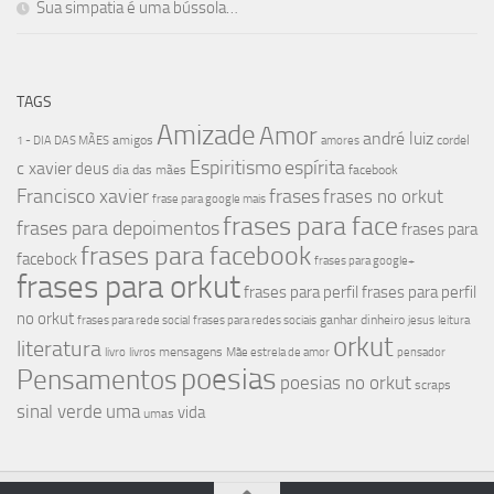
Sua simpatia é uma bússola…
TAGS
Amizade
Amor
andré luiz
amigos
cordel
1 - DIA DAS MÃES
amores
Espiritismo
espírita
c xavier
deus
dia das mães
facebook
Francisco xavier
frases
frases no orkut
frase para google mais
frases para face
frases para depoimentos
frases para
frases para facebook
facebock
frases para google+
frases para orkut
frases para perfil
frases para perfil
no orkut
ganhar dinheiro
frases para rede social
frases para redes sociais
jesus
leitura
orkut
literatura
mensagens
livro
livros
Mãe estrela de amor
pensador
poesias
Pensamentos
poesias no orkut
scraps
sinal verde
uma
vida
umas