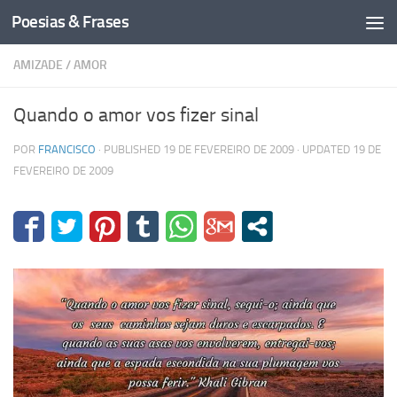
Poesias & Frases
Skip to content
AMIZADE
/
AMOR
Quando o amor vos fizer sinal
POR
FRANCISCO
· PUBLISHED
19 DE FEVEREIRO DE 2009
· UPDATED
19 DE
FEVEREIRO DE 2009