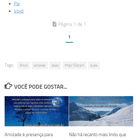
Pai
Vovô
Página 1 de 1
1
Tags:
Amor
amores
asas
Khail Gibram
suas
VOCÊ PODE GOSTAR...
Amizade é presença para
Não há recanto mais lindo que