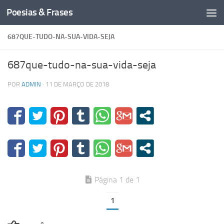
Poesias & Frases
Skip to content
687QUE-TUDO-NA-SUA-VIDA-SEJA
687que-tudo-na-sua-vida-seja
POR
ADMIN
·
11 DE MARÇO DE 2018
Página 1 de 1
1