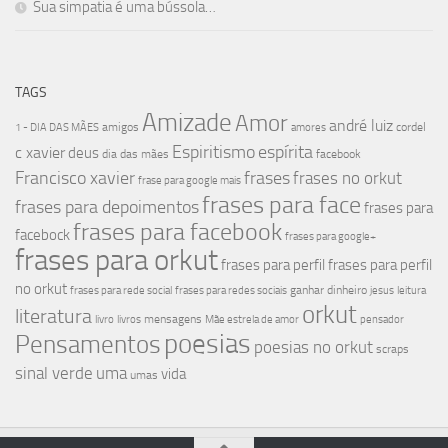
Sua simpatia é uma bússola…
TAGS
Amizade
Amor
andré luiz
amigos
cordel
1 - DIA DAS MÃES
amores
Espiritismo
espírita
c xavier
deus
dia das mães
facebook
Francisco xavier
frases
frases no orkut
frase para google mais
frases para face
frases para depoimentos
frases para
frases para facebook
facebock
frases para google+
frases para orkut
frases para perfil
frases para perfil
no orkut
ganhar dinheiro
frases para rede social
frases para redes sociais
jesus
leitura
orkut
literatura
mensagens
livro
livros
Mãe estrela de amor
pensador
poesias
Pensamentos
poesias no orkut
scraps
sinal verde
uma
vida
umas