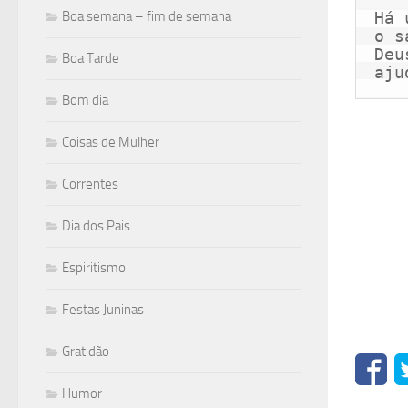
Boa semana – fim de semana
Há 
o s
Deu
Boa Tarde
aju
Bom dia
Coisas de Mulher
Correntes
Dia dos Pais
Espiritismo
Festas Juninas
Gratidão
Humor