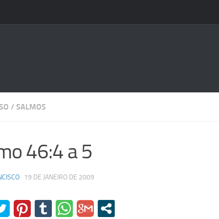
OSO
/
SALMOS
mo 46:4 a 5
NCISCO
·
19 DE JANEIRO DE 2009