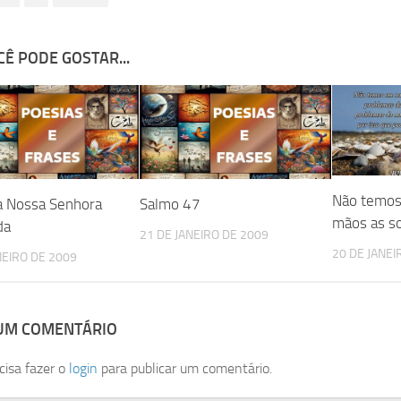
Ê PODE GOSTAR...
Não temos
a Nossa Senhora
Salmo 47
mãos as so
da
21 DE JANEIRO DE 2009
20 DE JANEI
NEIRO DE 2009
 UM COMENTÁRIO
cisa fazer o
login
para publicar um comentário.