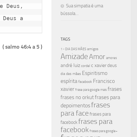
e Deus,

Sua simpatia é uma
bússola…
 Deus a

TAGS
( salmo 46:4 a 5 )
amigos
1 - DIA DAS MÃES
Amizade
Amor
amores
andré luiz
c xavier
deus
cordel
Espiritismo
dia das mães
espírita
Francisco
facebook
xavier
frases
frase para google mais
frases para
frases no orkut
frases
depoimentos
para face
frases para
frases para
facebock
facebook
frases para google+