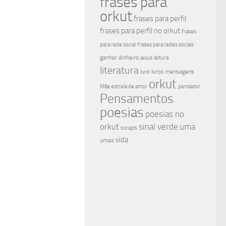
frases para
orkut
frases para perfil
frases para perfil no orkut
frases
para rede social
frases para redes sociais
ganhar dinheiro
jesus
leitura
literatura
mensagens
livro
livros
orkut
Mãe estrela de amor
pensador
Pensamentos
poesias
poesias no
sinal verde
uma
orkut
scraps
vida
umas