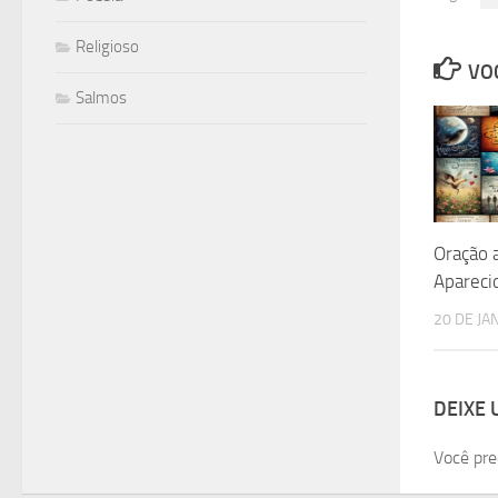
Religioso
VOC
Salmos
Oração 
Apareci
20 DE JA
DEIXE
Você pre