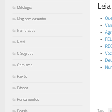
Lei
Mitologia
Que
Msg com desenho
Vam
Namorados
Agr
FEL
Natal
REC
Voc
O Segredo
Deu
Otimismo
Nun
Paixão
Páscoa
Pensamentos
Tags:
Poesia
d