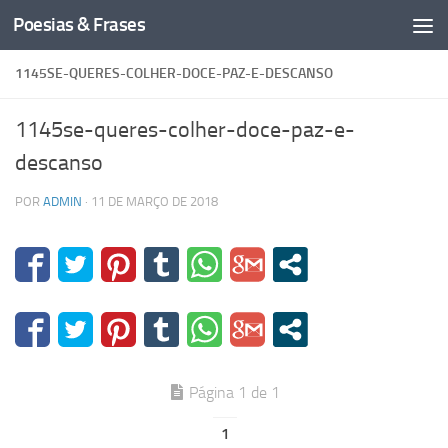
Poesias & Frases
Skip to content
1145SE-QUERES-COLHER-DOCE-PAZ-E-DESCANSO
1145se-queres-colher-doce-paz-e-
descanso
POR
ADMIN
·
11 DE MARÇO DE 2018
Página 1 de 1
1