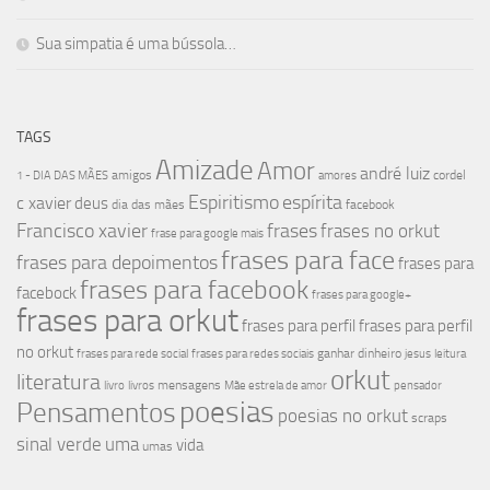
Sua simpatia é uma bússola…
TAGS
Amizade
Amor
andré luiz
amigos
cordel
1 - DIA DAS MÃES
amores
Espiritismo
espírita
c xavier
deus
dia das mães
facebook
Francisco xavier
frases
frases no orkut
frase para google mais
frases para face
frases para depoimentos
frases para
frases para facebook
facebock
frases para google+
frases para orkut
frases para perfil
frases para perfil
no orkut
ganhar dinheiro
frases para rede social
frases para redes sociais
jesus
leitura
orkut
literatura
mensagens
livro
livros
Mãe estrela de amor
pensador
poesias
Pensamentos
poesias no orkut
scraps
sinal verde
uma
vida
umas