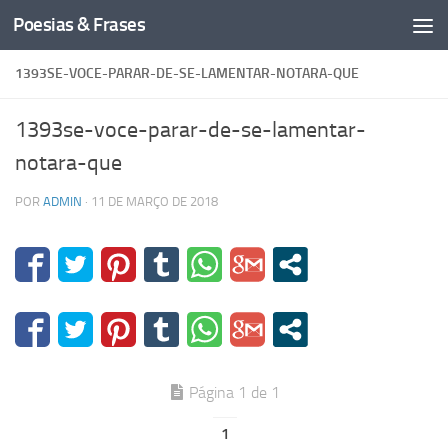
Poesias & Frases
Skip to content
1393SE-VOCE-PARAR-DE-SE-LAMENTAR-NOTARA-QUE
1393se-voce-parar-de-se-lamentar-
notara-que
POR
ADMIN
·
11 DE MARÇO DE 2018
Página 1 de 1
1