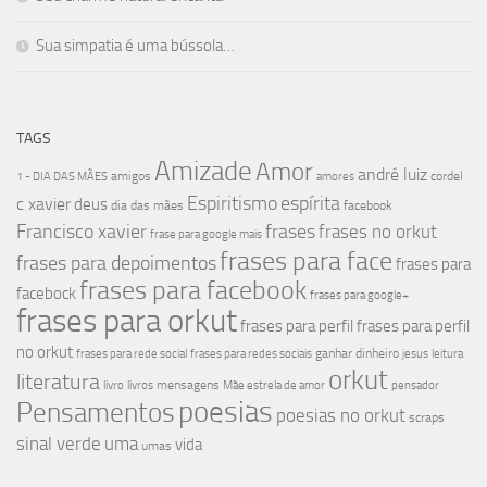
Sua simpatia é uma bússola…
TAGS
Amizade
Amor
andré luiz
amigos
cordel
1 - DIA DAS MÃES
amores
Espiritismo
espírita
c xavier
deus
dia das mães
facebook
Francisco xavier
frases
frases no orkut
frase para google mais
frases para face
frases para depoimentos
frases para
frases para facebook
facebock
frases para google+
frases para orkut
frases para perfil
frases para perfil
no orkut
ganhar dinheiro
frases para rede social
frases para redes sociais
jesus
leitura
orkut
literatura
mensagens
livro
livros
Mãe estrela de amor
pensador
poesias
Pensamentos
poesias no orkut
scraps
sinal verde
uma
vida
umas