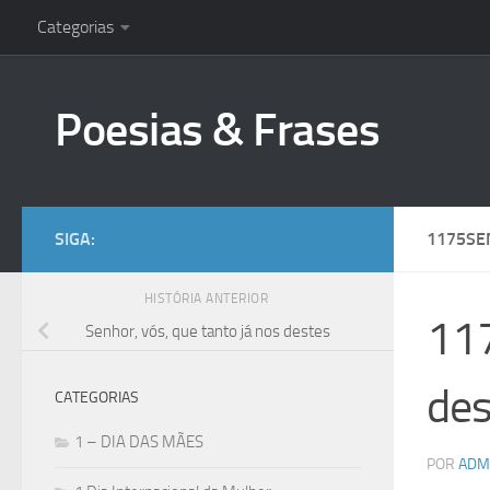
Categorias
Skip to content
Poesias & Frases
SIGA:
1175SE
HISTÓRIA ANTERIOR
117
Senhor, vós, que tanto já nos destes
des
CATEGORIAS
1 – DIA DAS MÃES
POR
ADM