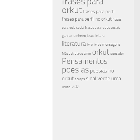
frases para
orkut
frases para perfil
frases para perfil no orkut
frases
para rede social
frases para redes sociais
ganhar dinheiro
jesus
leitura
literatura
mensagens
livro
livros
orkut
Mãe estrela de amor
pensador
Pensamentos
poesias
poesias no
sinal verde
uma
orkut
scraps
vida
umas