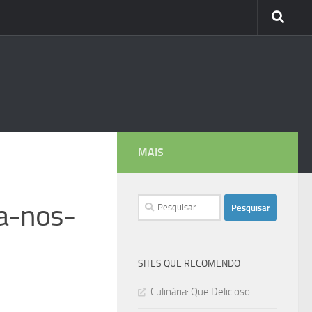
MAIS
Pesquisar
a-nos-
por:
SITES QUE RECOMENDO
Culinária: Que Delicioso