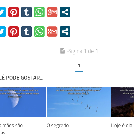
Página 1 de 1
1
Ê PODE GOSTAR...
s mães são
O segredo
Hoje é dia 
sas