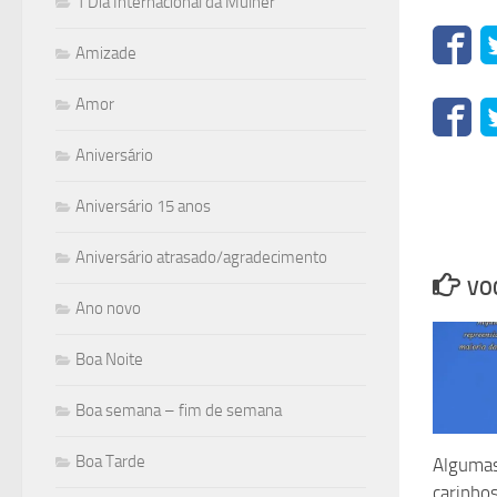
1 Dia Internacional da Mulher
Amizade
Amor
Aniversário
Aniversário 15 anos
Aniversário atrasado/agradecimento
VOC
Ano novo
Boa Noite
Boa semana – fim de semana
Boa Tarde
Alguma
carinho