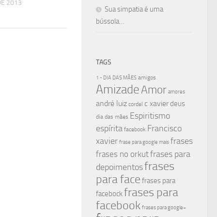
DE 2013
Sua simpatia é uma
bússola…
TAGS
amigos
1 - DIA DAS MÃES
Amizade
Amor
amores
andré luiz
c xavier
deus
cordel
Espiritismo
dia das mães
espírita
Francisco
facebook
xavier
frases
frase para google mais
frases para
frases no orkut
frases
depoimentos
para face
frases para
frases para
facebock
facebook
frases para google+