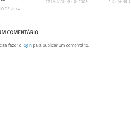
22 DE JANEIRO DE 2009
4 DE ABRIL 
IO DE 2014
 UM COMENTÁRIO
cisa fazer o
login
para publicar um comentário.