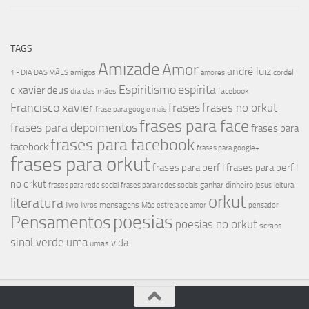
TAGS
Amizade
Amor
andré luiz
amigos
cordel
1 - DIA DAS MÃES
amores
Espiritismo
espírita
c xavier
deus
dia das mães
facebook
Francisco xavier
frases
frases no orkut
frase para google mais
frases para face
frases para depoimentos
frases para
frases para facebook
facebock
frases para google+
frases para orkut
frases para perfil
frases para perfil
no orkut
ganhar dinheiro
frases para rede social
frases para redes sociais
jesus
leitura
orkut
literatura
mensagens
livro
livros
Mãe estrela de amor
pensador
poesias
Pensamentos
poesias no orkut
scraps
sinal verde
uma
vida
umas