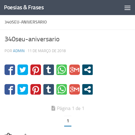
Poesias & Frases
Skip to content
340SEU-ANIVERSARIO
340seu-aniversario
POR
ADMIN
·
11 DE MARÇO DE 2018
Página 1 de 1
1