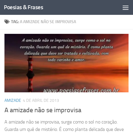
Poesias & Frases
Skip to content
TAG:
A AMIZADE NÃO SE IMPROVISA
AMIZADE
4 DE ABRIL DE 2013
A amizade não se improvisa
A amizade não se improvisa, surge como o sol no coração.
Guarda um quê de mistério. É como planta delicada que deve