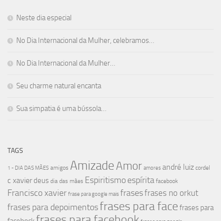
Neste dia especial
No Dia Internacional da Mulher, celebramos…
No Dia Internacional da Mulher…
Seu charme natural encanta
Sua simpatia é uma bússola…
TAGS
Amizade
Amor
andré luiz
amigos
cordel
1 - DIA DAS MÃES
amores
Espiritismo
espírita
c xavier
deus
dia das mães
facebook
Francisco xavier
frases
frases no orkut
frase para google mais
frases para face
frases para depoimentos
frases para
frases para facebook