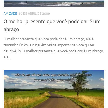
AMIZADE
30 DE ABRIL DE 2009
O melhor presente que você pode dar é um
abraço
O melhor presente que você pode dar é um abraço, ele é
tamanho único, e ninguém vai se importar se você quiser
devolvê-lo. O melhor presente que você pode dar é um abraço,
ele...