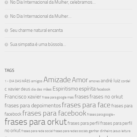
No Dia Internacional da Mulher, celebramos…
No Dia Internacional da Mulher…
Seu charme natural encanta
Sua simpatia é uma bússola…
TAGS
Amizade
Amor
andré luiz
amigos
cordel
1 - DIA DAS MÃES
amores
Espiritismo
espírita
c xavier
deus
dia das mães
facebook
Francisco xavier
frases
frases no orkut
frase para google mais
frases para face
frases para depoimentos
frases para
frases para facebook
facebock
frases para google+
frases para orkut
frases para perfil
frases para perfil
no orkut
ganhar dinheiro
frases para rede social
frases para redes sociais
jesus
leitura