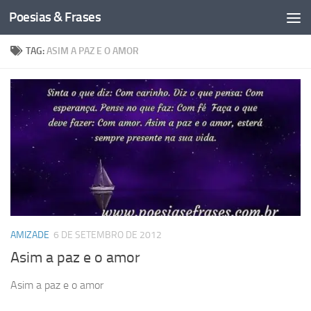
Poesias & Frases
Skip to content
TAG:
ASIM A PAZ E O AMOR
AMIZADE
6 DE SETEMBRO DE 2012
Asim a paz e o amor
Asim a paz e o amor