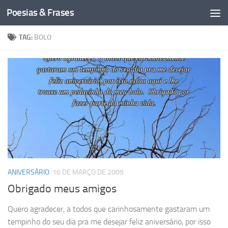
Poesias & Frases
Skip to content
TAG:
BOLO
ANIVERSÁRIO
16 DE MARÇO DE 2009
Obrigado meus amigos
Quero agradecer, a todos que carinhosamente gastaram um
tempinho do seu dia pra me desejar feliz aniversário, por isso