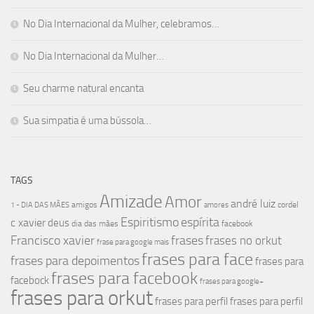
No Dia Internacional da Mulher, celebramos…
No Dia Internacional da Mulher…
Seu charme natural encanta
Sua simpatia é uma bússola…
TAGS
Amizade
Amor
andré luiz
amigos
cordel
1 - DIA DAS MÃES
amores
Espiritismo
espírita
c xavier
deus
dia das mães
facebook
Francisco xavier
frases
frases no orkut
frase para google mais
frases para face
frases para depoimentos
frases para
frases para facebook
facebock
frases para google+
frases para orkut
frases para perfil
frases para perfil