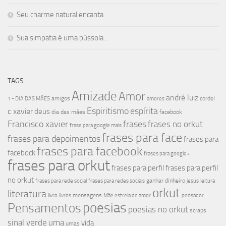
Seu charme natural encanta
Sua simpatia é uma bússola…
TAGS
Amizade
Amor
andré luiz
amigos
cordel
1 - DIA DAS MÃES
amores
Espiritismo
espírita
c xavier
deus
dia das mães
facebook
Francisco xavier
frases
frases no orkut
frase para google mais
frases para face
frases para depoimentos
frases para
frases para facebook
facebock
frases para google+
frases para orkut
frases para perfil
frases para perfil
no orkut
ganhar dinheiro
frases para rede social
frases para redes sociais
jesus
leitura
orkut
literatura
mensagens
livro
livros
Mãe estrela de amor
pensador
poesias
Pensamentos
poesias no orkut
scraps
sinal verde
uma
vida
umas