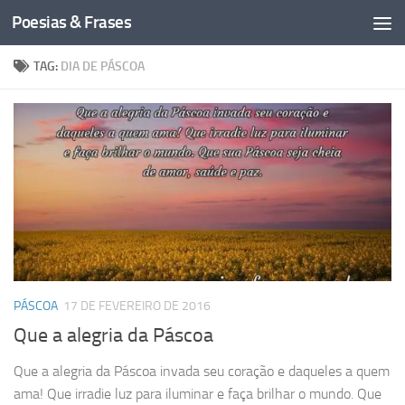
Poesias & Frases
Skip to content
TAG:
DIA DE PÁSCOA
PÁSCOA
17 DE FEVEREIRO DE 2016
Que a alegria da Páscoa
Que a alegria da Páscoa invada seu coração e daqueles a quem
ama! Que irradie luz para iluminar e faça brilhar o mundo. Que