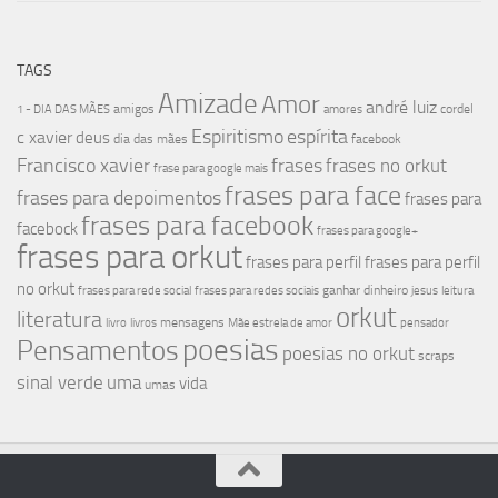
TAGS
Amizade
Amor
andré luiz
amigos
cordel
1 - DIA DAS MÃES
amores
Espiritismo
espírita
c xavier
deus
dia das mães
facebook
Francisco xavier
frases
frases no orkut
frase para google mais
frases para face
frases para depoimentos
frases para
frases para facebook
facebock
frases para google+
frases para orkut
frases para perfil
frases para perfil
no orkut
ganhar dinheiro
frases para rede social
frases para redes sociais
jesus
leitura
orkut
literatura
mensagens
livro
livros
Mãe estrela de amor
pensador
poesias
Pensamentos
poesias no orkut
scraps
sinal verde
uma
vida
umas