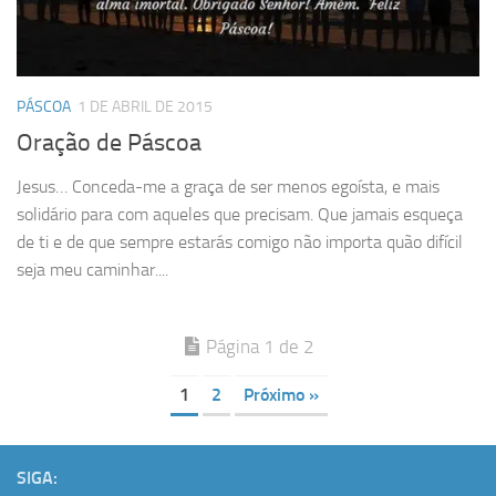
PÁSCOA
1 DE ABRIL DE 2015
Oração de Páscoa
Jesus… Conceda-me a graça de ser menos egoísta, e mais
solidário para com aqueles que precisam. Que jamais esqueça
de ti e de que sempre estarás comigo não importa quão difícil
seja meu caminhar....
Página 1 de 2
1
2
Próximo »
SIGA: