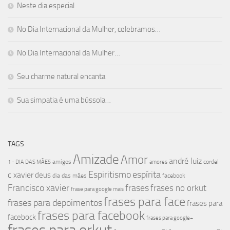
Neste dia especial
No Dia Internacional da Mulher, celebramos…
No Dia Internacional da Mulher…
Seu charme natural encanta
Sua simpatia é uma bússola…
TAGS
Amizade
Amor
andré luiz
amigos
cordel
1 - DIA DAS MÃES
amores
Espiritismo
espírita
c xavier
deus
dia das mães
facebook
Francisco xavier
frases
frases no orkut
frase para google mais
frases para face
frases para depoimentos
frases para
frases para facebook
facebock
frases para google+