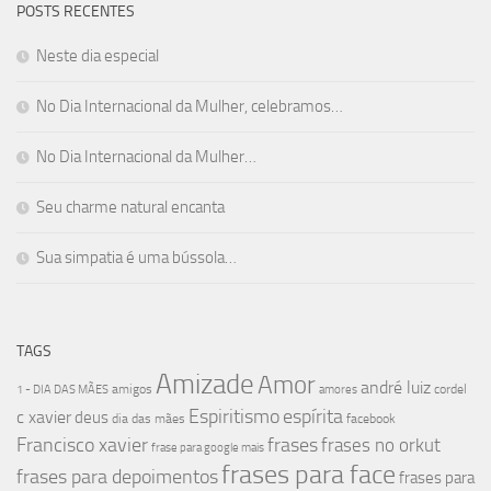
POSTS RECENTES
Neste dia especial
No Dia Internacional da Mulher, celebramos…
No Dia Internacional da Mulher…
Seu charme natural encanta
Sua simpatia é uma bússola…
TAGS
Amizade
Amor
andré luiz
amigos
cordel
1 - DIA DAS MÃES
amores
Espiritismo
espírita
c xavier
deus
dia das mães
facebook
Francisco xavier
frases
frases no orkut
frase para google mais
frases para face
frases para depoimentos
frases para