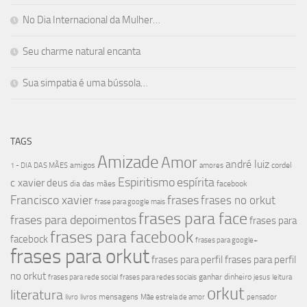
No Dia Internacional da Mulher…
Seu charme natural encanta
Sua simpatia é uma bússola…
TAGS
Amizade
Amor
andré luiz
amigos
cordel
1 - DIA DAS MÃES
amores
Espiritismo
espírita
c xavier
deus
dia das mães
facebook
Francisco xavier
frases
frases no orkut
frase para google mais
frases para face
frases para depoimentos
frases para
frases para facebook
facebock
frases para google+
frases para orkut
frases para perfil
frases para perfil
no orkut
ganhar dinheiro
frases para rede social
frases para redes sociais
jesus
leitura
orkut
literatura
mensagens
livro
livros
Mãe estrela de amor
pensador