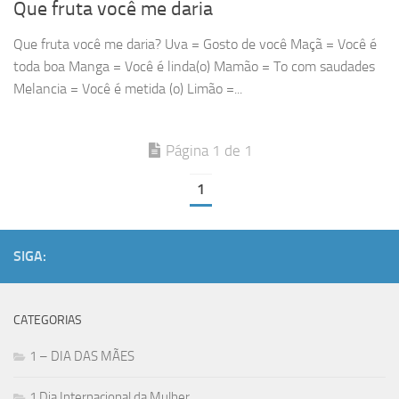
Que fruta você me daria
Que fruta você me daria? Uva = Gosto de você Maçã = Você é
toda boa Manga = Você é linda(o) Mamão = To com saudades
Melancia = Você é metida (o) Limão =...
Página 1 de 1
1
SIGA:
CATEGORIAS
1 – DIA DAS MÃES
1 Dia Internacional da Mulher