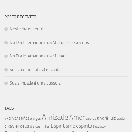
POSTS RECENTES
Neste dia especial
No Dia Internacional da Mulher, celebramos…
No Dia Internacional da Mulher…
Seu charme natural encanta
Sua simpatia é uma bússola…
TAGS
Amizade
Amor
andré luiz
amigos
cordel
1 - DIA DAS MÃES
amores
Espiritismo
espírita
c xavier
deus
dia das mães
facebook