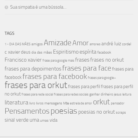
Sua simpatia é uma bússola…
TAGS
Amizade
Amor
andré luiz
amigos
cordel
1 - DIA DAS MÃES
amores
Espiritismo
espírita
c xavier
deus
dia das mães
facebook
Francisco xavier
frases
frases no orkut
frase para google mais
frases para face
frases para depoimentos
frases para
frases para facebook
facebock
frases para google+
frases para orkut
frases para perfil
frases para perfil
no orkut
ganhar dinheiro
frases para rede social
frases para redes sociais
jesus
leitura
orkut
literatura
mensagens
livro
livros
Mãe estrela de amor
pensador
poesias
Pensamentos
poesias no orkut
scraps
sinal verde
uma
vida
umas