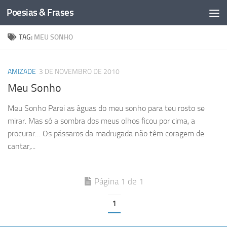
Poesias & Frases
Skip to content
TAG:
MEU SONHO
AMIZADE
3 DE NOVEMBRO DE 2010
Meu Sonho
Meu Sonho Parei as águas do meu sonho para teu rosto se
mirar. Mas só a sombra dos meus olhos ficou por cima, a
procurar… Os pássaros da madrugada não têm coragem de
cantar,...
Página 1 de 1
1