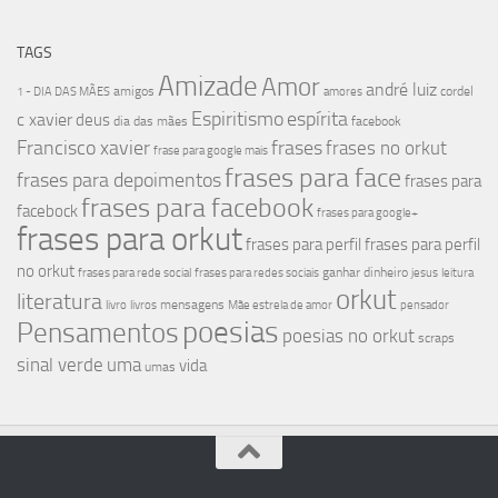
TAGS
Amizade
Amor
andré luiz
amigos
cordel
1 - DIA DAS MÃES
amores
Espiritismo
espírita
c xavier
deus
dia das mães
facebook
Francisco xavier
frases
frases no orkut
frase para google mais
frases para face
frases para depoimentos
frases para
frases para facebook
facebock
frases para google+
frases para orkut
frases para perfil
frases para perfil
no orkut
ganhar dinheiro
frases para rede social
frases para redes sociais
jesus
leitura
orkut
literatura
mensagens
livro
livros
Mãe estrela de amor
pensador
poesias
Pensamentos
poesias no orkut
scraps
sinal verde
uma
vida
umas