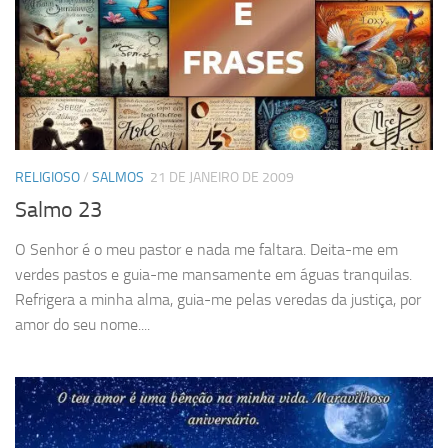
RELIGIOSO
/
SALMOS
21 DE JANEIRO DE 2009
Salmo 23
O Senhor é o meu pastor e nada me faltara. Deita-me em
verdes pastos e guia-me mansamente em águas tranquilas.
Refrigera a minha alma, guia-me pelas veredas da justiça, por
amor do seu nome....