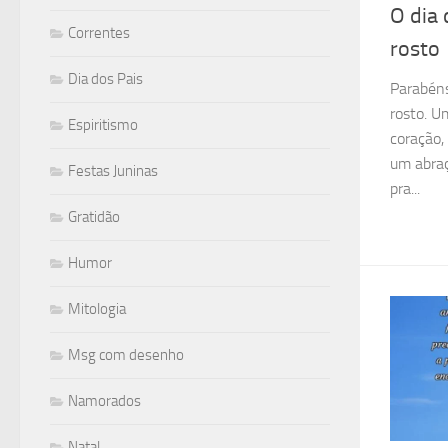
O dia 
Correntes
rosto
Dia dos Pais
Parabéns
rosto. U
Espiritismo
coração,
um abraç
Festas Juninas
pra...
Gratidão
Humor
Mitologia
Msg com desenho
Namorados
Natal