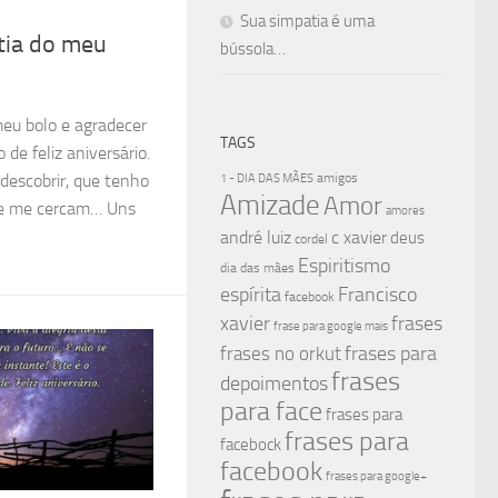
Sua simpatia é uma
tia do meu
bússola…
meu bolo e agradecer
TAGS
de feliz aniversário.
amigos
 descobrir, que tenho
1 - DIA DAS MÃES
Amizade
Amor
ue me cercam… Uns
amores
andré luiz
c xavier
deus
cordel
Espiritismo
dia das mães
espírita
Francisco
facebook
xavier
frases
frase para google mais
frases para
frases no orkut
frases
depoimentos
para face
frases para
frases para
facebock
facebook
frases para google+