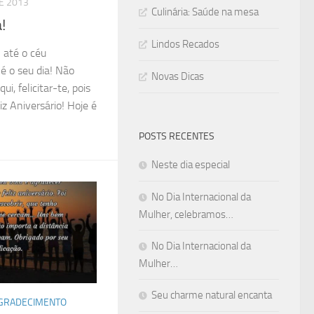
DE 2013
Culinária: Saúde na mesa
!
Lindos Recados
l até o céu
é o seu dia! Não
Novas Dicas
ui, felicitar-te, pois
iz Aniversário! Hoje é
POSTS RECENTES
Neste dia especial
No Dia Internacional da
Mulher, celebramos…
No Dia Internacional da
Mulher…
Seu charme natural encanta
AGRADECIMENTO