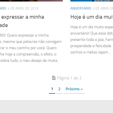
ÁRIO
4 DE ABRIL DE 2013
ANIVERSÁRIO
4 DE ABRIL 
 expressar a minha
Hoje é um dia mui
dade
Hoje é um dia muito espec
aniversário! Que essa dat
S! Quero expressar a minha
presente toda a paz, har
de, mesmo que palavras não consigam
prosperidade e felicidade
ar o meu carinho por você. Quero
sonhos e metas sejam...
lhe hoje a compreensão, o afeto, o
 sobre tudo, o meu desejo de muita...
Página 1 de 2
1
2
Próximo »