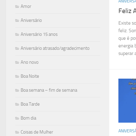
ANIVERS
Amor
Feliz 
Aniversário
Existe s
feliz. S
Aniversário 15 anos
que é pos
energia 
Aniversário atrasado/agradecimento
superar a
Ano novo
Boa Noite
Boa semana – fim de semana
Boa Tarde
Bom dia
ANIVERS
Coisas de Mulher