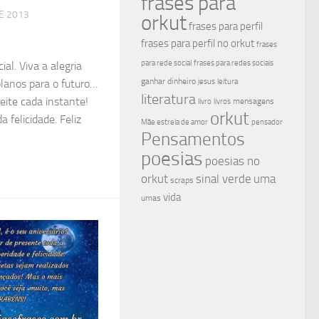
frases para
DE 2013
orkut
frases para perfil
frases para perfil no orkut
frases
para rede social
frases para redes sociais
al. Viva a alegria
ganhar dinheiro
jesus
leitura
planos para o futuro…
literatura
ite cada instante!
mensagens
livro
livros
orkut
 felicidade. Feliz
Mãe estrela de amor
pensador
Pensamentos
poesias
poesias no
sinal verde
uma
orkut
scraps
vida
umas