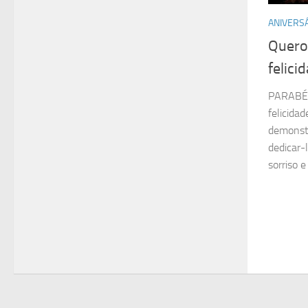
ANIVERS
Quero
felici
PARABÉN
felicida
demonstr
dedicar-
sorriso e