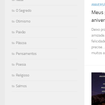
ANIVERS
O Segredo
Meus 
anive
Otimismo
Deixo pr
Paixão
amizade…
felicida
Páscoa
precise…
muitos a.
Pensamentos
Poesia
Religioso
Salmos